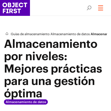
/
/
/
Guías de almacenamiento
Almacenamiento de datos
Almacenamien
Almacenamiento
por niveles:
Mejores prácticas
para una gestión
óptima
Almacenamiento de datos