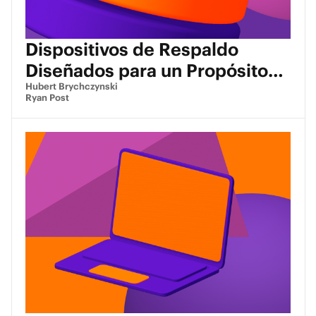
Dispositivos de Respaldo
Diseñados para un Propósito
(PBBA): Características y
Hubert Brychczynski
Ryan Post
Potencial de Mercado