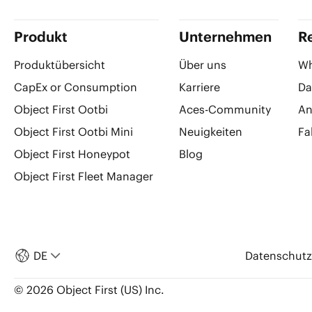
Produkt
Unternehmen
R
Produktübersicht
Über uns
Wh
CapEx or Consumption
Karriere
Da
Object First Ootbi
Aces-Community
An
Object First Ootbi Mini
Neuigkeiten
Fa
Object First Honeypot
Blog
Object First Fleet Manager
DE
Datenschutzr
© 2026 Object First (US) Inc.