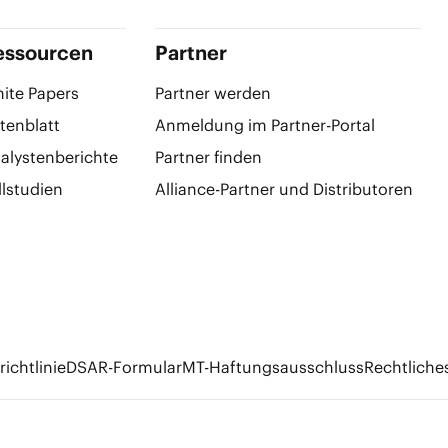
essourcen
Partner
ite Papers
Partner werden
tenblatt
Anmeldung im Partner-Portal
alystenberichte
Partner finden
llstudien
Alliance-Partner und Distributoren
ichtlinie
DSAR-Formular
MT-Haftungsausschluss
Rechtliche