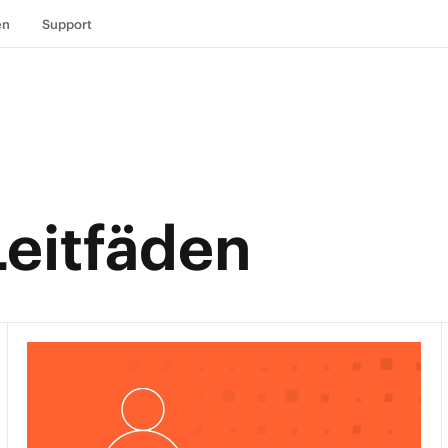
en
Support
Leitfäden