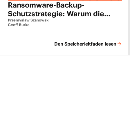
Ransomware-Backup-
Schutzstrategie: Warum die
meisten scheitern und was
Przemyslaw Szanowski
Geoff Burke
tatsächlich funktioniert
Den Speicherleitfaden lesen