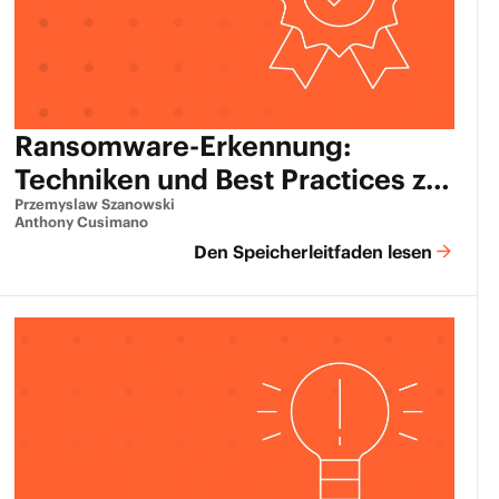
Ransomware-Erkennung:
Techniken und Best Practices zur
Erkennung eines Angriffs
Przemyslaw Szanowski
Anthony Cusimano
Den Speicherleitfaden lesen