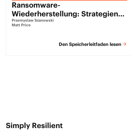
Ransomware-
Wiederherstellung: Strategien
zur Verhinderung und
Przemyslaw Szanowski
Matt Price
Wiederherstellung Ihrer Daten
Den Speicherleitfaden lesen
Simply Resilient