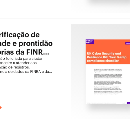
rificação de
de e prontidão
orias da FINRA
ção foi criada para ajudar
anceiro a atender aos
ção de registros,
iência de dados da FINRA e da