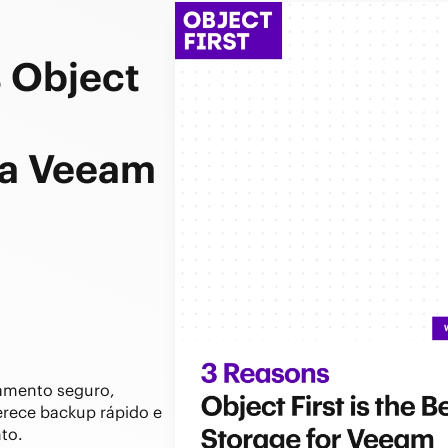
s Object
a Veeam
amento seguro,
erece backup rápido e
to.