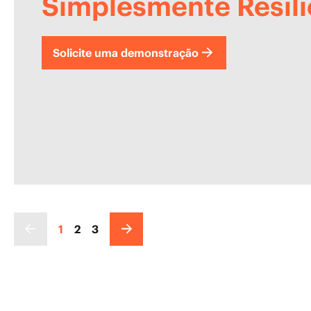
Simplesmente Resili
Solicite uma demonstração
1
2
3