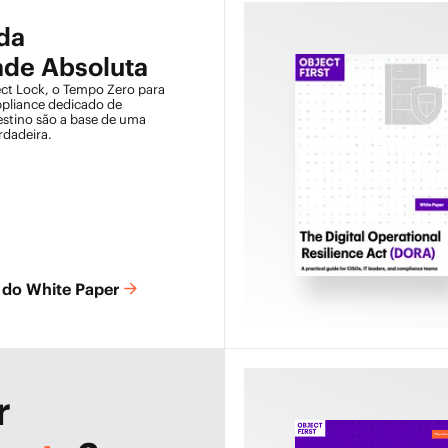
 da
ade Absoluta
ct Lock, o Tempo Zero para
ppliance dedicado de
stino são a base de uma
rdadeira.
 do White Paper
r