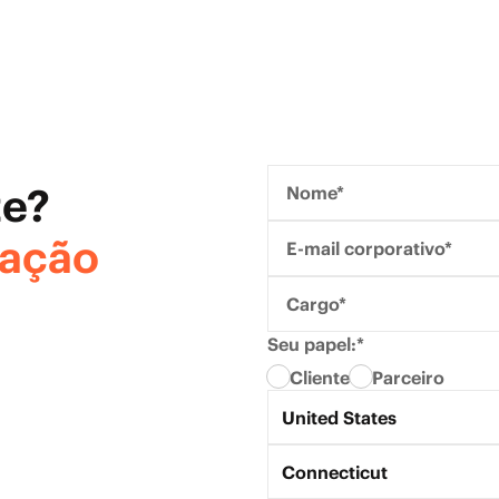
te?
Nome*
ração
E-mail corporativo*
Cargo*
Seu papel:*
Cliente
Parceiro
País*
United States
Estado*
Connecticut