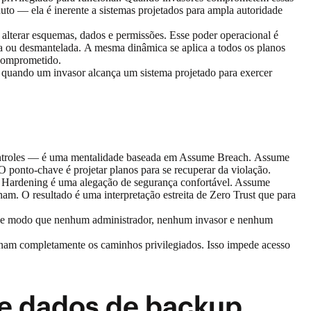
to — ela é inerente a sistemas projetados para ampla autoridade
r alterar esquemas, dados e permissões. Esse poder operacional é
da ou desmantelada. A mesma dinâmica se aplica a todos os planos
o comprometido.
 quando um invasor alcança um sistema projetado para exercer
e controles — é uma mentalidade baseada em Assume Breach. Assume
 O ponto-chave é projetar planos para se recuperar da violação.
a. Hardening é uma alegação de segurança confortável. Assume
am. O resultado é uma interpretação estreita de Zero Trust que para
s, de modo que nenhum administrador, nenhum invasor e nenhum
inam completamente os caminhos privilegiados. Isso impede acesso
e dados de backup