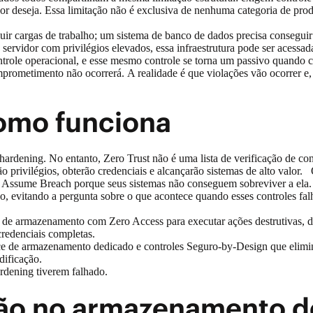
 deseja. Essa limitação não é exclusiva de nenhuma categoria de produ
luir cargas de trabalho; um sistema de banco de dados precisa consegui
servidor com privilégios elevados, essa infraestrutura pode ser acessa
controle operacional, e esse mesmo controle se torna um passivo quand
rometimento não ocorrerá. A realidade é que violações vão ocorrer e,
 como funciona
e hardening. No entanto, Zero Trust não é uma lista de verificação d
ão privilégios, obterão credenciais e alcançarão sistemas de alto valor.
 de Assume Breach porque seus sistemas não conseguem sobreviver a el
, evitando a pergunta sobre o que acontece quando esses controles falh
tema de armazenamento com Zero Access para executar ações destrutiva
redenciais completas.
ance de armazenamento dedicado e controles Seguro‑by‑Design que elim
odificação.
ardening tiverem falhado.
ão no armazenamento d