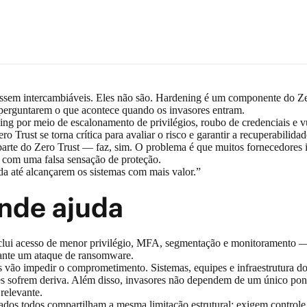
ssem intercambiáveis. Eles não são. Hardening é um componente do Zero
e perguntarem o que acontece quando os invasores entram.
ng por meio de escalonamento de privilégios, roubo de credenciais e 
o Trust se torna crítica para avaliar o risco e garantir a recuperabilida
parte do Zero Trust — faz, sim. O problema é que muitos fornecedores
o com uma falsa sensação de proteção.
a até alcançarem os sistemas com mais valor.”
onde ajuda
Inclui acesso de menor privilégio, MFA, segmentação e monitoramento
urante um ataque de ransomware.
 vão impedir o comprometimento. Sistemas, equipes e infraestrutura do
 sofrem deriva. Além disso, invasores não dependem de um único ponto
 relevante.
dados todos compartilham a mesma limitação estrutural: exigem control