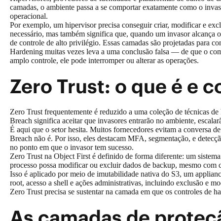
camadas, o ambiente passa a se comportar exatamente como o invasor
operacional.
Por exemplo, um hipervisor precisa conseguir criar, modificar e exc
necessário, mas também significa que, quando um invasor alcança o 
de controle de alto privilégio. Essas camadas são projetadas para 
Hardening muitas vezes leva a uma conclusão falsa — de que o comp
amplo controle, ele pode interromper ou alterar as operações.
Zero Trust: o que é e
Zero Trust frequentemente é reduzido a uma coleção de técnicas d
Breach significa aceitar que invasores entrarão no ambiente, escalar
É aqui que o setor hesita. Muitos fornecedores evitam a conversa
Breach não é. Por isso, eles destacam MFA, segmentação, e detecção
no ponto em que o invasor tem sucesso.
Zero Trust na Object First é definido de forma diferente: um sis
processo possa modificar ou excluir dados de backup, mesmo com c
Isso é aplicado por meio de imutabilidade nativa do S3, um appli
root, acesso a shell e ações administrativas, incluindo exclusão e m
Zero Trust precisa se sustentar na camada em que os controles de h
As camadas de proteç