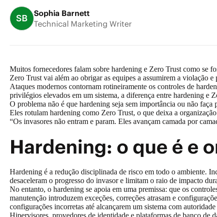
Sophia Barnett
SB
Technical Marketing Writer
Muitos fornecedores falam sobre hardening e Zero Trust como se fo
Zero Trust vai além ao obrigar as equipes a assumirem a violação 
Ataques modernos contornam rotineiramente os controles de hardeni
privilégios elevados em um sistema, a diferença entre hardening e Zer
O problema não é que hardening seja sem importância ou não faça 
Eles rotulam hardening como Zero Trust, o que deixa a organizaçã
“Os invasores não entram e param. Eles avançam camada por camad
Hardening: o que é e 
Hardening é a redução disciplinada de risco em todo o ambiente. 
desaceleram o progresso do invasor e limitam o raio de impacto d
No entanto, o hardening se apoia em uma premissa: que os controles
manutenção introduzem exceções, correções atrasam e configurações
configurações incorretas até alcançarem um sistema com autoridade
Hipervisores, provedores de identidade e plataformas de banco de 