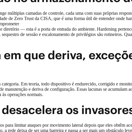
nge múltiplas camadas de controle, cada uma com suas próprias respon
ade de Zero Trust da CISA
, que é uma forma útil de entender onde ha
comprometer
 diretório — esta é a porta de entrada do ambiente. Hardening perten
sequestro de sessão e escalonamento de privilégios são rotineiros. Qua
a em que deriva, exceçõ
categoria. Em teoria, todo dispositivo é endurecido, corrigido e monito
las de manutenção e deriva de configuração. Essas lacunas se acumulam
a às operações normais.
desacelera os invasore
os para limitar ataques por movimento lateral depois que eles obtêm a
, a rede deixa de ser uma barreira e passa a ser mais um obstáculo le