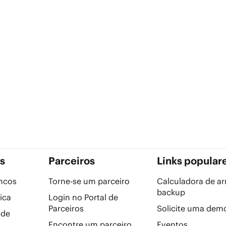
s
Parceiros
Links popular
ancos
Torne-se um parceiro
Calculadora de 
backup
ica
Login no Portal de
Parceiros
Solicite uma dem
 de
Encontre um parceiro
Eventos