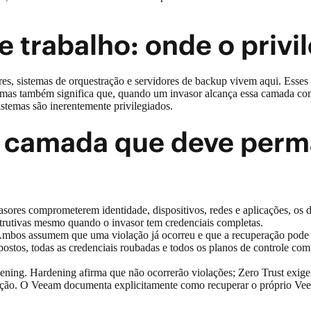
 trabalho: onde o privi
s, sistemas de orquestração e servidores de backup vivem aqui. Esses s
, mas também significa que, quando um invasor alcança essa camada com
istemas são inerentemente privilegiados.
a camada que deve perm
m
asores comprometerem identidade, dispositivos, redes e aplicações, os 
trutivas mesmo quando o invasor tem credenciais completas.
. Ambos assumem que uma violação já ocorreu e que a recuperação pod
ostos, todas as credenciais roubadas e todos os planos de controle 
ening. Hardening afirma que não ocorrerão violações; Zero Trust exige
ração. O Veeam documenta explicitamente como recuperar o próprio Vee