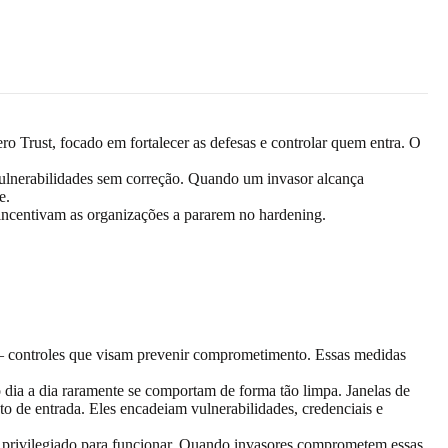
 Trust, focado em fortalecer as defesas e controlar quem entra. O
vulnerabilidades sem correção. Quando um invasor alcança
de.
 incentivam as organizações a pararem no hardening.
 — controles que visam prevenir comprometimento. Essas medidas
 dia a dia raramente se comportam de forma tão limpa. Janelas de
 de entrada. Eles encadeiam vulnerabilidades, credenciais e
e privilegiado para funcionar. Quando invasores comprometem essas