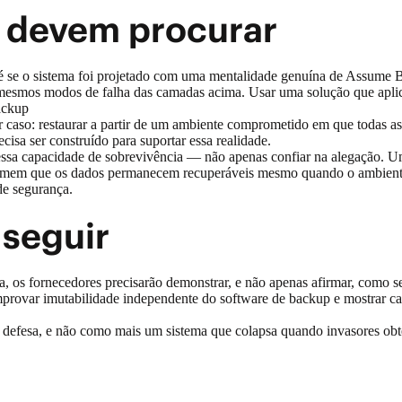
s devem procurar
é se o sistema foi projetado com uma mentalidade genuína de Assume B
 mesmos modos de falha das camadas acima. Usar uma solução que a
backup
 caso: restaurar a partir de um ambiente comprometido em que todas as 
sa ser construído para suportar essa realidade.
essa capacidade de sobrevivência — não apenas confiar na alegação. U
nfirmem que os dados permanecem recuperáveis mesmo quando o ambiente
l de segurança.
a seguir
sa, os fornecedores precisarão demonstrar, e não apenas afirmar, como
omprovar imutabilidade independente do software de backup e mostrar c
defesa, e não como mais um sistema que colapsa quando invasores obtê