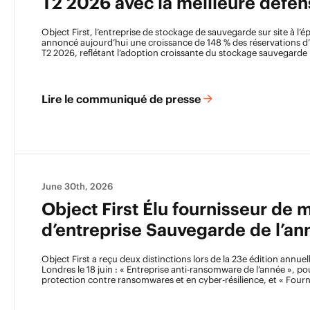
T2 2026 avec la meilleure défen
rançongiciels
Object First
, l’entreprise de stockage de sauvegarde sur site à l’é
annoncé aujourd’hui une croissance de 148 % des réservations d’
T2 2026, reflétant l’adoption croissante du stockage sauvegar
ligne de défense contre les rançongiciels et d’autres cyberattaqu
Lire le communiqué de presse
June 30th, 2026
Object First Élu fournisseur de m
d’entreprise Sauvegarde de l’an
entreprise de l’année en matièr
Object First
a reçu deux distinctions lors de la 23e édition annuel
rançongiciels aux Storage Awa
Londres le 18 juin : « Entreprise anti-ransomware de l’année », p
protection contre ransomwares et en cyber-résilience, et « Four
d’entreprise de l’année ».