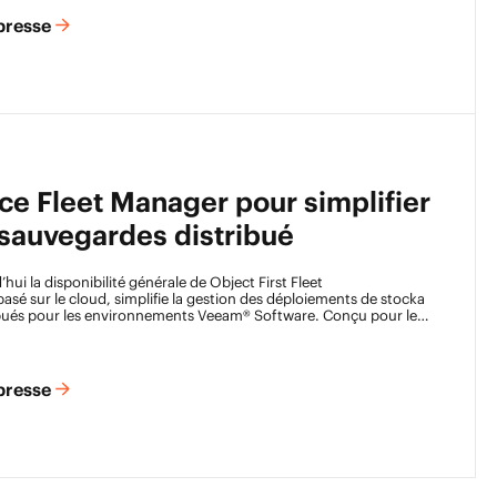
presse
nce Fleet Manager pour simplifier
 sauvegardes distribué
hui la disponibilité générale de Object First
Fleet
 basé sur le cloud, simplifie la gestion des déploiements de stocka
bués pour les environnements
Veeam® Software
. Conçu pour les
s de services disposant d’infrastructures de stockage de sauvegar
est
rs Ootbi ayant des contrats de support actifs, sans coût suppléme
presse