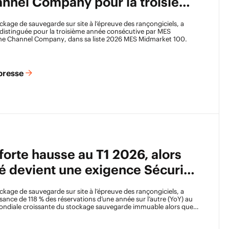
nnel Company pour la troisième
tive
tockage de sauvegarde sur site à l’épreuve des rançongiciels, a
 distinguée pour la troisième année consécutive par MES
he Channel Company
, dans sa liste 2026
MES Midmarket 100
.
presse
 forte hausse au T1 2026, alors
é devient une exigence Sécurité
de
tockage de sauvegarde sur site à l’épreuve des rançongiciels, a
ance de 118 % des réservations d’une année sur l’autre (YoY) au
 mondiale croissante du stockage sauvegarde immuable alors que
ur dernière ligne de défense contre les rançongiciels et d’autres