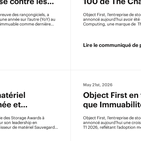
se contre les
100 de The Cha
année consécu
preuve des rançongiciels, a
Object First
, l’entreprise de s
une année sur l’autre (YoY) au
annoncé aujourd’hui avoir été
de immuable comme dernière
Computing, une marque de
T
es.
Lire le communiqué de 
May 21st, 2026
atériel
Object First en
née et
que Immuabilit
e de
pour Sauvegar
le des
Storage Awards
à
Object First
, l’entreprise de s
rds 2026
our son leadership en
annoncé aujourd’hui une croiss
nisseur de matériel Sauvegarde
T1 2026, reflétant l’adoption
les organisations renforcent le
cyberattaques destructrices.