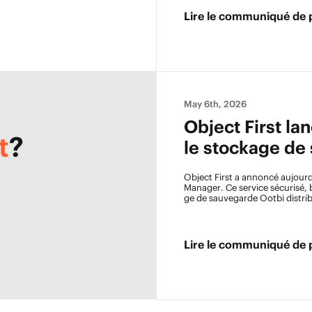
Lire le communiqué de 
May 6th, 2026
Object First la
t
?
le stockage de
Object First
a annoncé aujourd’
Manager
. Ce service sécurisé,
ge de sauvegarde
Ootbi
distri
entreprises et les fournisseur
de distribuées, Fleet Manager 
disponible pour les utilisateu
ntaire.
Lire le communiqué de 