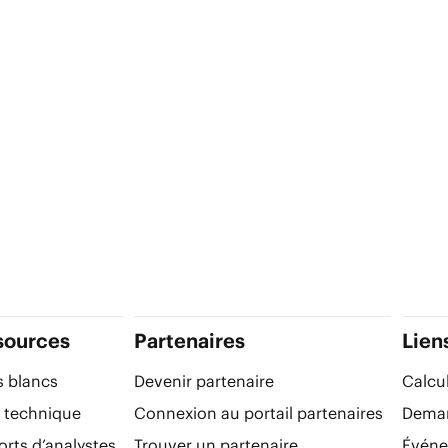
sources
Partenaires
Lien
s blancs
Devenir partenaire
Calcu
 technique
Connexion au portail partenaires
Deman
rts d’analystes
Trouver un partenaire
Évén