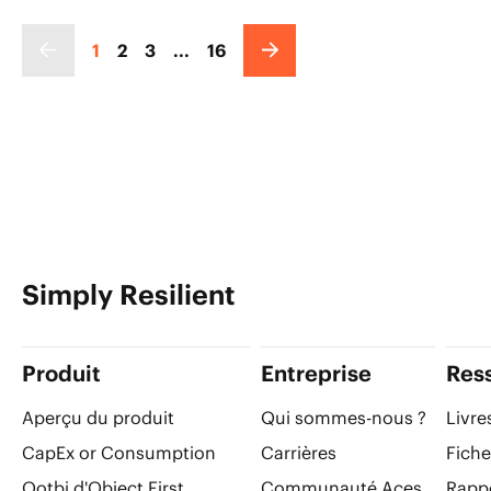
1
2
3
...
16
Simply Resilient
Produit
Entreprise
Res
Aperçu du produit
Qui sommes-nous ?
Livre
CapEx or Consumption
Carrières
Fiche
Ootbi d'Object First
Communauté Aces
Rappo