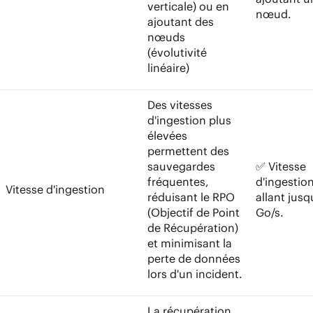
verticale) ou en
nœud.
ajoutant des
nœuds
(évolutivité
linéaire)
Des vitesses
d'ingestion plus
élevées
permettent des
sauvegardes
✅ Vitesse
fréquentes,
d'ingestio
Vitesse d'ingestion
réduisant le RPO
allant jusq
(Objectif de Point
Go/s.
de Récupération)
et minimisant la
perte de données
lors d'un incident.
La récupération