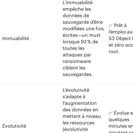
L'immuabilité
empêche les
données de
sauvegarde d'être
✅ Prêt à
modifiées une fois
l'emploi a
écrites—un must
Immuabilité
S3 Object
lorsque 93 % de
et zéro ac
toutes les
root.
attaques par
ransomware
ciblent les
sauvegardes.
L'évolutivité
s'adapte à
l'augmentation
des données en
✅ Évolue 
mettant à niveau
quelques
les ressources
Évolutivité
minutes e
(évolutivité
ajoutant u