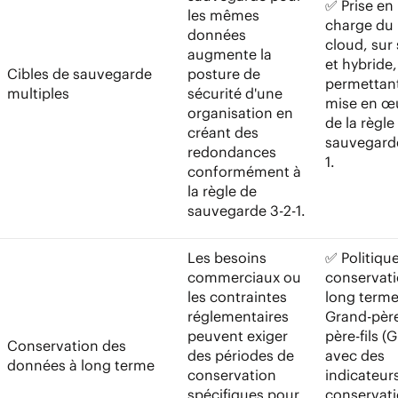
✅ Prise en
les mêmes
charge du
données
cloud, sur 
augmente la
et hybride,
Cibles de sauvegarde
posture de
permettant
multiples
sécurité d'une
mise en œ
organisation en
de la règle
créant des
sauvegarde
redondances
1.
conformément à
la règle de
sauvegarde 3-2-1.
Les besoins
✅ Politiqu
commerciaux ou
conservati
les contraintes
long term
réglementaires
Grand-pèr
peuvent exiger
père-fils (
Conservation des
des périodes de
avec des
données à long terme
conservation
indicateur
spécifiques pour
conservat