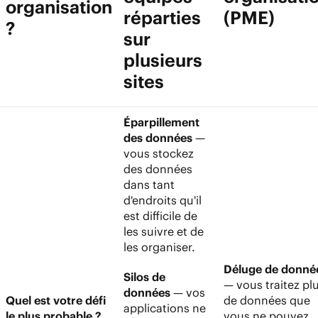
organisation
réparties
(PME)
?
sur
plusieurs
sites
Éparpillement
des données
—
vous stockez
des données
dans tant
d'endroits qu'il
est difficile de
les suivre et de
les organiser.
Déluge de donné
Silos de
— vous traitez pl
données
— vos
Quel est votre défi
de données que
applications ne
le plus probable ?
vous ne pouvez