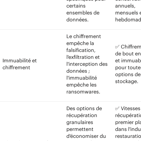
certains
annuels,
ensembles de
mensuels 
données.
hebdomada
Le chiffrement
empêche la
✅ Chiffre
falsification,
de bout en
l'exfiltration et
Immuabilité et
et immuabi
l'interception des
chiffrement
pour toute
données ;
options de
l'immuabilité
stockage.
empêche les
ransomwares.
Des options de
✅ Vitesses
récupération
récupérati
granulaires
premier pl
permettent
dans l'indu
d'économiser du
restaurati