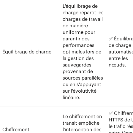
L'équilibrage de
charge répartit les
charges de travail
de manière
uniforme pour
garantir des
✅ Équilibr
performances
de charge
Équilibrage de charge
optimales lors de
automatis
la gestion des
entre les
sauvegardes
nœuds.
provenant de
sources parallèles
ou en s'appuyant
sur l'évolutivité
linéaire.
✅ Chiffre
Le chiffrement en
HTTPS de 
transit empêche
le trafic r
Chiffrement
l'interception des
entre Veea