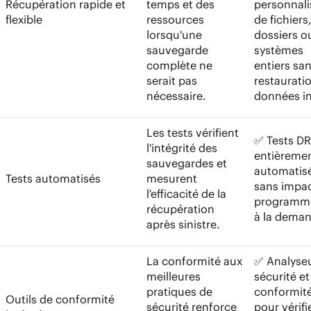
Récupération rapide et
temps et des
personnali
flexible
ressources
de fichiers
lorsqu'une
dossiers o
sauvegarde
systèmes
complète ne
entiers sa
serait pas
restaurati
nécessaire.
données in
Les tests vérifient
✅ Tests DR
l'intégrité des
entièreme
sauvegardes et
automatisé
Tests automatisés
mesurent
sans impac
l'efficacité de la
programm
récupération
à la dema
après sinistre.
La conformité aux
✅ Analyse
meilleures
sécurité et
pratiques de
conformit
Outils de conformité
sécurité renforce
pour vérifi