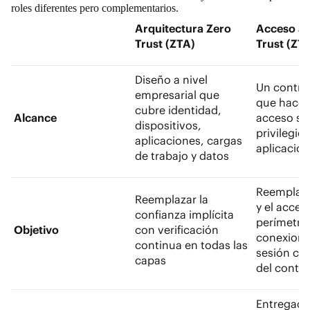
roles diferentes pero complementarios.
Arquitectura Zero
Acceso a 
Trust (ZTA)
Trust (ZT
Diseño a nivel
Un control
empresarial que
que hace 
cubre identidad,
Alcance
acceso se
dispositivos,
privilegio
aplicaciones, cargas
aplicacion
de trabajo y datos
Reemplaza
Reemplazar la
y el acce
confianza implícita
perímetro
Objetivo
con verificación
conexione
continua en todas las
sesión co
capas
del conte
Entregad