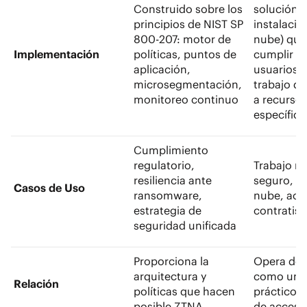
Construido sobre los
solución (
principios de NIST SP
instalacio
800-207: motor de
nube) que
Implementación
políticas, puntos de
cumplir po
aplicación,
usuarios y
microsegmentación,
trabajo q
monitoreo continuo
a recurso
específico
Cumplimiento
regulatorio,
Trabajo r
resiliencia ante
seguro, a
Casos de Uso
ransomware,
nube, acc
estrategia de
contratist
seguridad unificada
Proporciona la
Opera den
arquitectura y
como un 
Relación
políticas que hacen
práctico d
posible ZTNA
de acceso