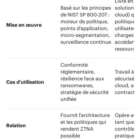
Livré en t
Basé sur les principes
solution (
de NIST SP 800-207 :
cloud) qu
moteur de politique,
politiques
Mise en œuvre
points d'application,
utilisateur
micro-segmentation,
charges de
surveillance continue
accédant 
ressource
Conformité
réglementaire,
Travail à 
résilience face aux
sécurisé, 
Cas d'utilisation
ransomwares,
cloud, ac
stratégie de sécurité
contracta
unifiée
Fournit l'architecture
Opère au 
et les politiques qui
tant que 
Relation
rendent ZTNA
contrôle 
possible
pratique