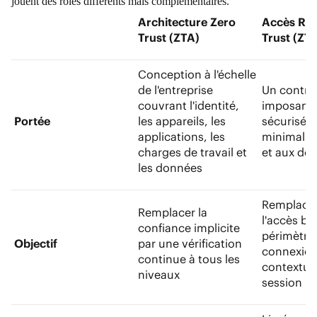
jouent des rôles différents mais complémentaires.
Architecture Zero
Accès Rés
Trust (ZTA)
Trust (ZT
Conception à l'échelle
de l'entreprise
Un contrôl
couvrant l'identité,
imposant 
Portée
les appareils, les
sécurisé e
applications, les
minimal a
charges de travail et
et aux do
les données
Remplacer
Remplacer la
l'accès ba
confiance implicite
périmètre
Objectif
par une vérification
connexio
continue à tous les
contextuel
niveaux
session