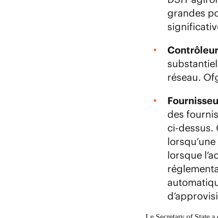
grandes po
significati
Contrôleur
substantiel
réseau. Of
Fournisseu
des fournis
ci-dessus. 
lorsqu’une 
lorsque l’a
réglementat
automatiqu
d’approvis
Le Secretary of State a 