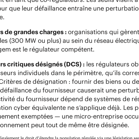
ur que leur défaillance entraîne une perturbat
ve.
s de grandes charges :
organisations qui gèrent
les (300 MW ou plus) au sein du réseau électriqu
gem est le régulateur compétent.
rs critiques désignés (DCS) :
les régulateurs ob
seurs individuels dans le périmètre, qu’ils corr
Critères de désignation : fournir des biens ou d
défaillance du fournisseur causerait une perturba
ctivité du fournisseur dépend de systèmes de ré
ion cyber équivalente ne s’applique déjà. Les p
ement exemptées — une micro-entreprise occupa
ionnement peut tout de même être désignée.
également le droit d’étendre la population régulée via une législation se