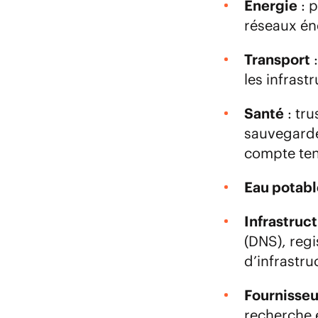
Énergie
: p
réseaux éne
Transport
:
les infrast
Santé
: tru
sauvegarde
compte ten
Eau potabl
Infrastruc
(DNS), reg
d’infrastr
Fournisseu
recherche e