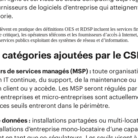
rnisseurs de logiciels d’entreprise qui atteignen
gorie.
lèvent en pratique des définitions OES et RDSP incluent les services fina
 critique), les opérateurs télécoms et les fournisseurs d’accès à Internet
 services publics exploitant des systèmes de réseau et d’information.
 catégories ajoutées par le CS
rs de services managés (MSP) :
toute organisati
 IT continue, du support, de la maintenance ou d
 client ou y accède. Les MSP seront régulés par
 entreprises et micro-entreprises sont actuelle
ces seuils entreront dans le périmètre.
 données :
installations partagées ou multi-loca
allations d’entreprise mono-locataire d’une cap
t en tant que co-régulateurs. Les seuils visent à