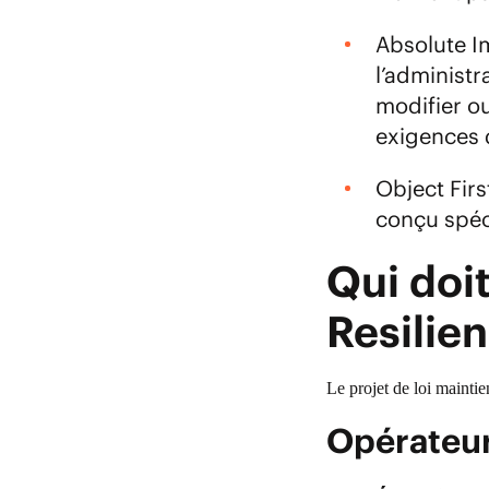
Absolute I
l’administr
modifier o
exigences 
Object Fir
conçu spéc
Qui doi
Resilien
Le projet de loi maintie
Opérateur