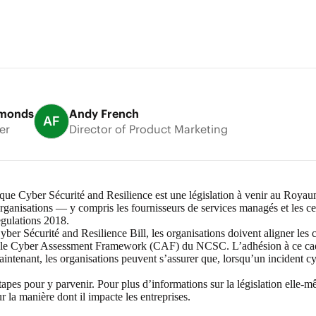
monds
Andy French
AF
er
Director of Product Marketing
nique Cyber Sécurité and Resilience est une législation à venir au Royau
rganisations — y compris les fournisseurs de services managés et les cen
egulations 2018.
er Sécurité and Resilience Bill, les organisations doivent aligner les co
ur le Cyber Assessment Framework (CAF) du NCSC. L’adhésion à ce cadre
intenant, les organisations peuvent s’assurer que, lorsqu’un incident cybe
.
apes pour y parvenir. Pour plus d’informations sur la législation elle-m
ur la manière dont il impacte les entreprises.