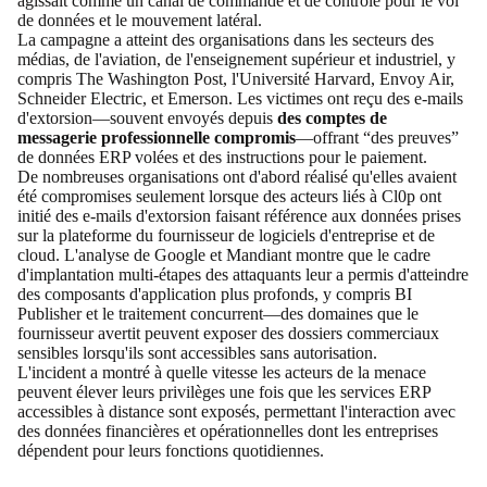
agissait comme un canal de commande et de contrôle pour le vol
de données et le mouvement latéral.
La campagne a atteint des organisations dans les secteurs des
médias, de l'aviation, de l'enseignement supérieur et industriel, y
compris
The Washington Post
,
l'Université Harvard
,
Envoy Air
,
Schneider Electric, et Emerson
. Les victimes ont reçu des e-mails
d'extorsion—souvent envoyés depuis
des comptes de
messagerie professionnelle compromis
—offrant “des preuves”
de données ERP volées et des instructions pour le paiement.
De nombreuses organisations ont d'abord réalisé qu'elles avaient
été compromises seulement lorsque des acteurs liés à Cl0p ont
initié des e-mails d'extorsion faisant référence aux données prises
sur la plateforme du fournisseur de logiciels d'entreprise et de
cloud.
L'analyse de Google et Mandiant
montre que le cadre
d'implantation multi-étapes des attaquants leur a permis d'atteindre
des composants d'application plus profonds, y compris BI
Publisher et le traitement concurrent—des domaines que le
fournisseur avertit peuvent exposer des dossiers commerciaux
sensibles lorsqu'ils sont accessibles sans autorisation.
L'incident a montré à quelle vitesse les acteurs de la menace
peuvent élever leurs privilèges une fois que les services ERP
accessibles à distance sont exposés, permettant l'interaction avec
des données financières et opérationnelles dont les entreprises
dépendent pour leurs fonctions quotidiennes.