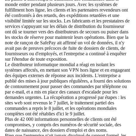
monde entier pendant plusieurs jours. Avec les systèmes de
fulfillment hors ligne, les clients et les partenaires revendeurs ont
été confrontés à des retards, des expéditions retardées et une
visibilité limitée sur les stocks. Les fabricants et les prestataires de
services s'appuyant sur les délais de distribution du fournisseur
ont dû se tourner vers des distributeurs de secours ou puiser dans
les stocks de réserve pour maintenir leurs opérations. Bien que la
note de rançon de SafePay ait affirmé un vol de données, il n'y
avait pas de preuves précoces de fuite de dossiers de clients, de
fournisseurs ou d'employés, et l'entreprise a continué à enquêter
sur l'étendue de toute exposition.
Le distributeur informatique mondial a réagi en isolant les
systèmes affectés, en mettant son VPN hors ligne et en engageant
des équipes externes de réponse aux incidents. L'entreprise a
publié des mises à jour publiques régulières, a fourni des solutions
de contournement pour passer des commandes par téléphone ou
par e-mail, et a mis en place des canaux d'escalade pour les
demandes urgentes. La récupération a progressé par étapes : les
sites web sont revenus le 7 juillet, le traitement partiel des
commandes a repris le 8 juillet, et les opérations mondiales
complètes ont été rétablies d'ici le 9 juillet.
Plus de 42 000 informations personnelles de clients ont été
compromises
, y compris des numéros de sécurité sociale, des
dates de naissance, des dossiers d'emploi et des noms.
Bien que l'entreprise n'ait jamais divulgué de rapport formel, les