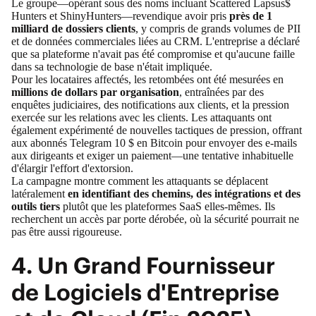
Le groupe—opérant sous des noms incluant Scattered Lapsus$
Hunters et ShinyHunters—revendique avoir pris
près de 1
milliard de dossiers clients
, y compris de grands volumes de PII
et de données commerciales liées au CRM. L'entreprise a déclaré
que sa plateforme n'avait pas été compromise et qu'aucune faille
dans sa technologie de base n'était impliquée.
Pour les locataires affectés, les retombées ont été mesurées en
millions de dollars par organisation
, entraînées par des
enquêtes judiciaires, des notifications aux clients, et la pression
exercée sur les relations avec les clients. Les attaquants ont
également expérimenté de nouvelles tactiques de pression,
offrant
aux abonnés Telegram 10 $ en Bitcoin
pour envoyer des e-mails
aux dirigeants et exiger un paiement—une tentative inhabituelle
d'élargir l'effort d'extorsion.
La campagne montre comment les attaquants se déplacent
latéralement
en identifiant des chemins, des intégrations et des
outils tiers
plutôt que les plateformes SaaS elles-mêmes. Ils
recherchent un accès par porte dérobée, où la sécurité pourrait ne
pas être aussi rigoureuse.
4. Un Grand Fournisseur
de Logiciels d'Entreprise