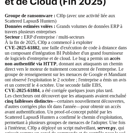
et de Cloud (Fin 2025)
Groupe de ransomware :
Cl0p
(avec une activité liée aux
Scattered Lapsus$ Hunters)
Données estimées volées :
Grands volumes de données ERP à
travers plusieurs entreprises
Secteur :
ERP d'entreprise / multi-secteurs
À la fin de 2025,
Cl0p a commencé à exploiter
CVE‑2025‑61882
, une faille d'exécution de code à distance dans
un composant d'intégration BI Publisher d'un grand fournisseur
de logiciels d'entreprise et de cloud. Le bug a permis un
accès
non authentifié via HTTP
, donnant aux attaquants un chemin
direct vers le moteur de traitement concurrent de l'entreprise. Le
groupe de renseignement sur les menaces de Google et Mandiant
ont observé l'exploitation le 2 octobre ; l'entreprise a émis un avis
et un correctif le 4 octobre. Une seconde faille EBS,
CVE‑2025‑61884
, a été corrigée quelques jours plus tard.
Les chercheurs ont découvert que les attaquants avaient enchaîné
cinq faiblesses distinctes
—certaines nouvellement découvertes,
d'autres corrigées plus tôt dans l'année—pour obtenir un accès
avant authentification. Un proof-of-concept publié par les
Scattered Lapsus$ Hunters a confirmé le chemin d'exploitation,
permettant à plusieurs groupes de menaces de l'adopter. Une fois
à l'intérieur, Cl0p a déployé un script malveillant,
server.py
, qui