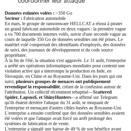
coordonner leur attaque
Données estimées volées :
~350 Go
Secteur :
Fabrication automobile
En mars, le groupe de ransomware HELLCAT a réussi à pirater
un grand fabricant automobile en deux vagues : la première vague
a vu
700 documents internes volés, suivie d'une seconde vague au
cours de laquelle 350 Go de données sensibles ont été prises
. Le
matériel volé comprenait des identifiants d'employés, des données
de suivi, des journaux de développement et du code source
propriétaire.
À la fin de l'été, la situation s'est aggravée. Le 31 août, l'entreprise
a arrêté ses opérations informatiques mondiales pour contenir une
violation active qui
a interrompu la production en Inde, en
Slovaquie, en Chine et au Royaume-Uni
. Dans les jours qui ont
suivi,
plusieurs groupes de menaces ont publiquement
revendiqué la responsabilité
, créant de la confusion autour de
l'attribution. Un collectif récemment rebaptisé—
Scattered
Spider, Lapsus$, et ShinyHunters
—a affirmé sur Telegram
qu'ils étaient derrière l'attaque du 31 août, se moquant de
l'entreprise et menaçant d'autres cibles basées au Royaume-Uni.
L'entreprise a ensuite confirmé que des données sensibles avaient
été volées et que l'attaque avait forcé un arrêt prolongé des
systèmes de fabrication et de vente.
L'entreprise a signalé une
baisse de 49 % de son bénéfice avant