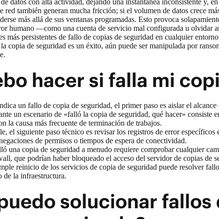
e datos con alta actividad, dejando una instantánea inconsistente y, en e
de red también generan mucha fricción; si el volumen de datos crece más
derse más allá de sus ventanas programadas. Esto provoca solapamiento
error humano —como una cuenta de servicio mal configurada u olvidar a
es más persistentes de fallo de copias de seguridad en cualquier entorno
 la copia de seguridad es un éxito, aún puede ser manipulada por rans
e.
bo hacer si falla mi cop
indica un fallo de copia de seguridad, el primer paso es aislar el alcanc
ante un escenario de «falló la copia de seguridad, qué hacer» consist
 son la causa más frecuente de terminación de trabajos.
e, el siguiente paso técnico es revisar los registros de error específico
negaciones de permisos o tiempos de espera de conectividad.
ló una copia de seguridad a menudo requiere comprobar cualquier cambi
ewall, que podrían haber bloqueado el acceso del servidor de copias de 
ple reinicio de los servicios de copia de seguridad puede resolver fallo
de la infraestructura.
uedo solucionar fallos 