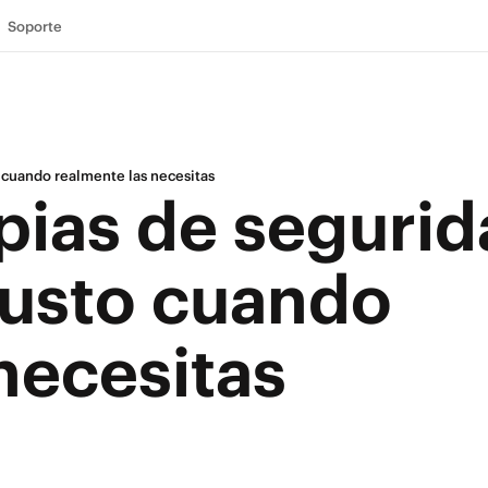
Soporte
o cuando realmente las necesitas
pias de seguri
 justo cuando
necesitas