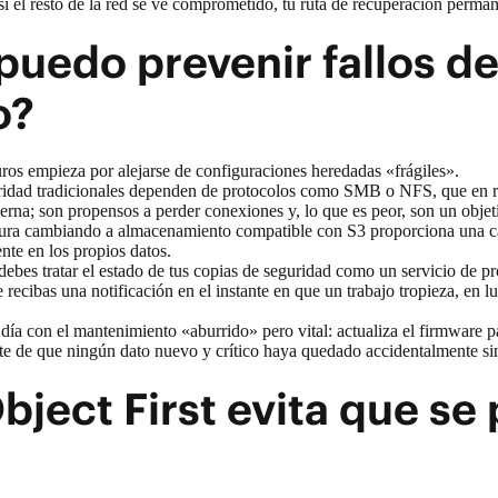
si el resto de la red se ve comprometido, tu ruta de recuperación perman
uedo prevenir fallos de
o?
ros empieza por alejarse de configuraciones heredadas «frágiles».
idad tradicionales dependen de protocolos como SMB o NFS, que en real
rna; son propensos a perder conexiones y, lo que es peor, son un obje
tura cambiando a
almacenamiento compatible con S3
proporciona una ca
nte en los propios datos.
debes tratar el estado de tus copias de seguridad como un servicio de p
e recibas una notificación en el instante en que un trabajo tropieza, en
día con el mantenimiento «aburrido» pero vital: actualiza el firmware pa
te de que ningún dato nuevo y crítico haya quedado accidentalmente si
ject First evita que se 