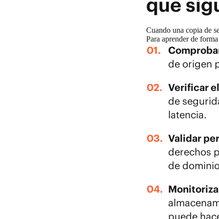
que sig
Cuando una copia de seg
Para aprender de forma 
Comprobar 
de origen p
Verificar e
de segurida
latencia.
Validar per
derechos p
de dominio
Monitoriza
almacenami
puede hace