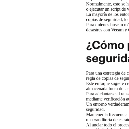
Normalmente, esto se h
o ejecutar un script de v
La mayoría de los ento
copias de seguridad, lo
Para quienes buscan má
desastres con Veeam y O
¿Cómo p
segurid
Para una
estrategia de 
regla de copias de seg
Este enfoque sugiere cr
almacenada fuera de las
Para adelantarse al ran
mediante verificación a
Un entorno verdaderamen
seguridad.
Mantener la frecuencia 
una «auditoría de estr
Al anclar todo el proc