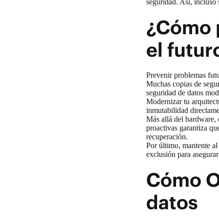
seguridad. Así, incluso 
¿Cómo p
el futur
Prevenir problemas futu
Muchas copias de segur
seguridad de datos
mode
Modernizar tu arquitec
inmutabilidad directame
Más allá del hardware, 
proactivas garantiza qu
recuperación.
Por último, mantente al 
exclusión para asegurar
Cómo Ob
datos