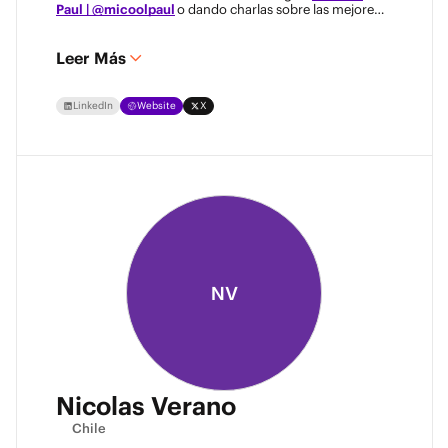
Paul | @micoolpaul
o dando charlas sobre las mejores
prácticas de protección de datos!"
Leer Más
LinkedIn
Website
X
NV
Nicolas Verano
Chile