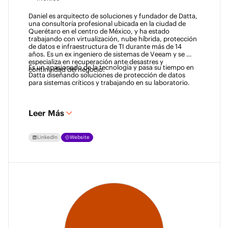
Daniel es arquitecto de soluciones y fundador de Datta, 
una consultoría profesional ubicada en la ciudad de 
Querétaro en el centro de México, y ha estado 
trabajando con virtualización, nube híbrida, protección 
de datos e infraestructura de TI durante más de 14 
años. Es un ex ingeniero de sistemas de Veeam y se 
especializa en recuperación ante desastres y 
Es un apasionado de la tecnología y pasa su tiempo en 
continuidad del negocio. 
Datta diseñando soluciones de protección de datos 
para sistemas críticos y trabajando en su laboratorio. 
Leer Más
LinkedIn
Website