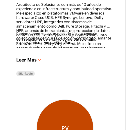
Arquitecto de Soluciones con más de 10 años de 
experiencia en infraestructura y continuidad operativa. 
Me especializo en plataformas VMware en diversos 
hardware: Cisco UCS, HPE Synergy, Lenovo, Dell y 
servidores HPE, integrados con sistemas de 
almacenamiento como Dell, Pure Storage, Hitachi y 
HPE, además de herramientas de protección de datos 
Personalmente, soy un geek de la vieja escuela, 
como Veritas, Cohesity, Veeam y Commvault, junto 
coleccionista de figuras de acción y fotógrafo, amante 
con soluciones de archivo como DataDomain, 
de los cómics y fan de Star Wars. 
StoreOnce, ExaGrid y Object First. Me enfoco en 
construir soluciones de infraestructura tolerantes a 
fallos y conformes que ayuden a las empresas a crecer 
mientras aseguran la protección de datos.
Leer Más
LinkedIn
PV