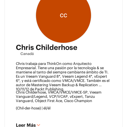
CC
Chris Childerhose
Canadá
Chris trabaja para ThinkOn como Arquitecto 
Empresarial. Tiene una pasión por la tecnología & se 
mantiene al tanto del siempre cambiante ámbito de TI. 
Es un Veeam Vanguard 8*, Veeam Legend 4*, vExpert 
6*, y está certificado como VMCA/VMCE. También es el 
autor de Mastering Veeam Backup & Replication 
10/11/12 de Packt Publishing. 
Chris Childerhose, VMCA/VMCE/VMCE-SP, Veeam 
Vanguard/Legend, VCP/VCAP, vExpert, Tanzu 
Vanguard, Object First Ace, Cisco Champion 
(Chil-der-hose) | él/él 
Leer Más