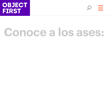
Conoce a los ases:
Campeones
de la resiliencia
Backup
Los Aces Object First son una comunidad
de élite de líderes en protección de datos
que impulsan el sector mediante
experiencia, colaboración y un propósito