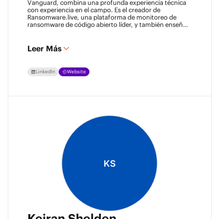
Vanguard, combina una profunda experiencia técnica
con experiencia en el campo. Es el creador de
Ransomware.live, una plataforma de monitoreo de
ransomware de código abierto líder, y también enseña
ciberseguridad. Apasionado por la resiliencia de datos y
la inteligencia de amenazas, comparte activamente su
conocimiento para fortalecer la comunidad de respaldo
Leer Más
y recuperación.
LinkedIn
Website
KS
Keiran Shelden