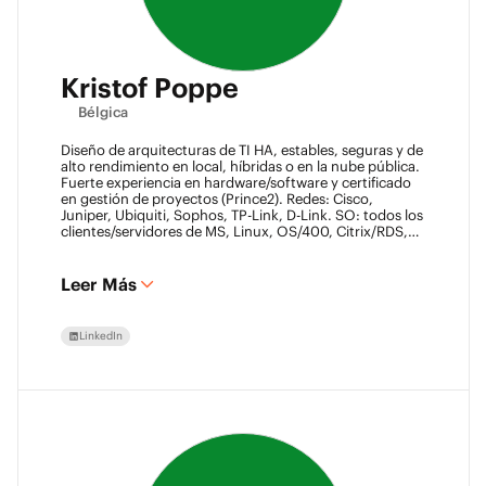
Kristof Poppe
Bélgica
Diseño de arquitecturas de TI HA, estables, seguras y de
alto rendimiento en local, híbridas o en la nube pública.
Fuerte experiencia en hardware/software y certificado
en gestión de proyectos (Prince2). Redes: Cisco,
Juniper, Ubiquiti, Sophos, TP-Link, D-Link. SO: todos los
clientes/servidores de MS, Linux, OS/400, Citrix/RDS,
NUTANIX AHV. Virtualización: VMware ESXi/vSphere
(más de 20 años), XenServer, Horizon View (más de 7
años). Certificado Datacore, Veeam VMCE/VMCA (más
Leer Más
de 15 años), ITIL & Prince2. M365, Intune & Entra, MS-
SQL, SonicWall, Checkpoint CCSE. Antivirus/backup:
ESET, Sophos, McAfee, TrendMicro, Crowdstrike, CA,
LinkedIn
Veeam. Programación: VB6, LabView, Ensamblador
(PIC). Automatización de almacenes: SICK, Rockwell
SLC/CLX PLC, SCADA.