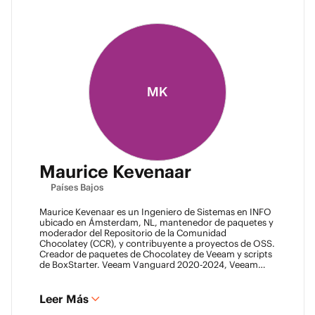
MK
Maurice Kevenaar
Países Bajos
Maurice Kevenaar es un Ingeniero de Sistemas en INFO
ubicado en Ámsterdam, NL, mantenedor de paquetes y
moderador del Repositorio de la Comunidad
Chocolatey (CCR), y contribuyente a proyectos de OSS.
Creador de paquetes de Chocolatey de Veeam y scripts
de BoxStarter. Veeam Vanguard 2020-2024, Veeam
Legend 2023-2024, Líder del Automation Desk, Líder
del Veeam Usergroup Países Bajos y Co-fundador del
Veeam Community Hackathon.
Leer Más