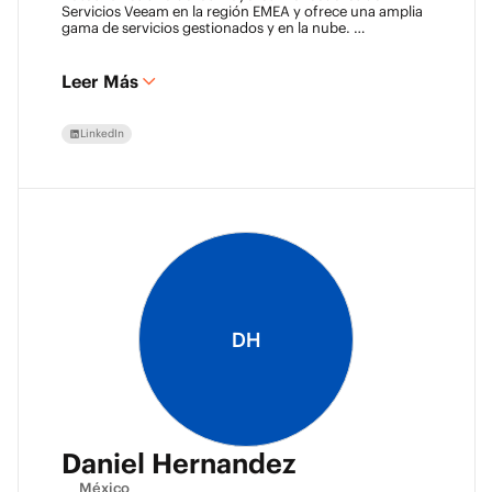
Servicios Veeam en la región EMEA y ofrece una amplia
gama de servicios gestionados y en la nube.
Chris tiene una pasión por la tecnología y ha estado
trabajando en la industria de TI durante más de 22 años,
y tiene mucha experiencia en infraestructura de red
Leer Más
Juniper, virtualización, respaldo y recuperación ante
desastres.
LinkedIn
DH
Daniel Hernandez
México