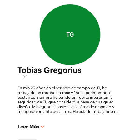
TG
Tobias Gregorius
DE
En mis 25 años en el servicio de campo de TI, he
trabajado en muchos temas y "he experimentado"
bastante. Siempre he tenido un fuerte interés en la
seguridad de TI, que considero la base de cualquier
diseño. Mi segunda "pasión" es el área de respaldo y
recuperación ante desastres. He estado trabajando en
este campo durante 8 años, asesorando a empresas
sobre la definición de clases de SLA y la construcción de
soluciones de respaldo.
Leer Más