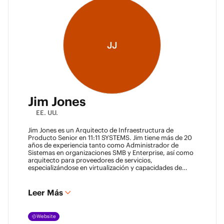
JJ
Jim Jones
EE. UU.
Jim Jones es un Arquitecto de Infraestructura de
Producto Senior en 11:11 SYSTEMS. Jim tiene más de 20
años de experiencia tanto como Administrador de
Sistemas en organizaciones SMB y Enterprise, así como
arquitecto para proveedores de servicios,
especializándose en virtualización y capacidades de
recuperación ante desastres. Posee certificaciones
técnicas de proveedores como Cisco Systems, Veeam y
VMware. Jim también tiene títulos de la Universidad de
Leer Más
Marshall y de la Universidad de Maryland. Se le puede
encontrar en la mayoría de los lugares en línea
@k00laidit
y escribe en su blog en
Website
https://koolaid.info
.