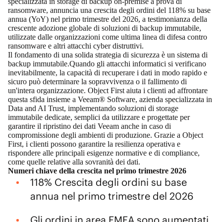
specializzata in storage di backup on-premise a prova di
ransomware, annuncia una crescita degli ordini del 118% su base
annua (YoY) nel primo trimestre del 2026, a testimonianza della
crescente adozione globale di soluzioni di backup immutabile,
utilizzate dalle organizzazioni come ultima linea di difesa contro
ransomware e altri attacchi cyber distruttivi.
Il fondamento di una solida strategia di sicurezza è un sistema di
backup immutabile.Quando gli attacchi informatici si verificano
inevitabilmente, la capacità di recuperare i dati in modo rapido e
sicuro può determinare la sopravvivenza o il fallimento di
un'intera organizzazione. Object First aiuta i clienti ad affrontare
questa sfida insieme a
Veeam® Software
, azienda specializzata in
Data and AI Trust, implementando soluzioni di storage
immutabile dedicate, semplici da utilizzare e progettate per
garantire il ripristino dei dati Veeam anche in caso di
compromissione degli ambienti di produzione. Grazie a Object
First, i clienti possono garantire la resilienza operativa e
rispondere alle principali esigenze normative e di compliance,
come quelle relative alla sovranità dei dati.
Numeri chiave della crescita nel primo trimestre 2026
118% Crescita degli ordini su base
annua nel primo trimestre del 2026
Gli ordini in area EMEA sono aumentati