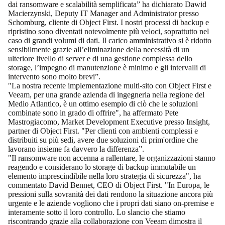
dai ransomware e scalabilità semplificata” ha dichiarato Dawid
Macierzynski, Deputy IT Manager and Administrator presso
Schomburg
, cliente di Object First. I nostri processi di backup e
ripristino sono diventati notevolmente più veloci, soprattutto nel
caso di grandi volumi di dati. Il carico amministrativo si è ridotto
sensibilmente grazie all’eliminazione della necessità di un
ulteriore livello di server e di una gestione complessa dello
storage, l’impegno di manutenzione è minimo e gli intervalli di
intervento sono molto brevi”.
"La nostra recente implementazione multi-sito con Object First e
Veeam, per una grande azienda di ingegneria nella regione del
Medio Atlantico, è un ottimo esempio di ciò che le soluzioni
combinate sono in grado di offrire", ha affermato Pete
Mastrogiacomo, Market Development Executive presso
Insight,
partner di Object First. "Per clienti con ambienti complessi e
distribuiti su più sedi, avere due soluzioni di prim'ordine che
lavorano insieme fa davvero la differenza”.
"Il ransomware non accenna a rallentare, le organizzazioni stanno
reagendo e considerano lo storage di backup immutabile un
elemento imprescindibile nella loro strategia di sicurezza", ha
commentato David Bennet, CEO di Object First. "In Europa, le
pressioni sulla sovranità dei dati rendono la situazione ancora più
urgente e le aziende vogliono che i propri dati siano on-premise e
interamente sotto il loro controllo. Lo slancio che stiamo
riscontrando grazie alla collaborazione con Veeam dimostra il