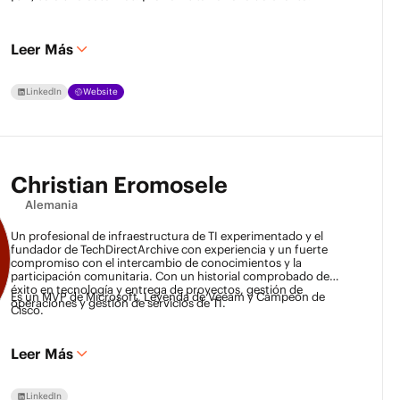
Leer Más
LinkedIn
Website
Christian Eromosele
Alemania
Un profesional de infraestructura de TI experimentado y el
fundador de TechDirectArchive con experiencia y un fuerte
compromiso con el intercambio de conocimientos y la
participación comunitaria. Con un historial comprobado de
éxito en tecnología y entrega de proyectos, gestión de
Es un MVP de Microsoft, Leyenda de Veeam y Campeón de
operaciones y gestión de servicios de TI.
Cisco.
Leer Más
LinkedIn