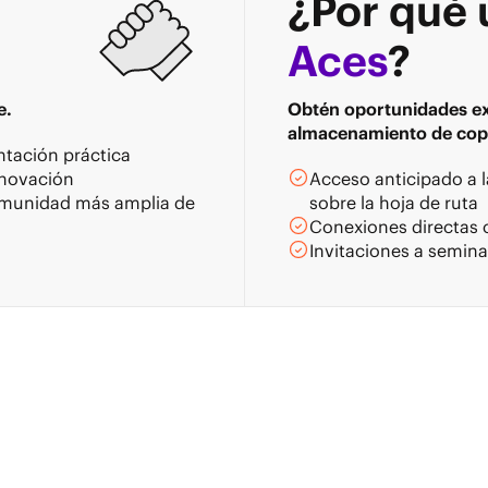
¿Por qué 
Aces
?
e.
Obtén oportunidades exc
almacenamiento de copi
ntación práctica
nnovación
Acceso anticipado a l
comunidad más amplia de
sobre la hoja de ruta
Conexiones directas c
Invitaciones a semin