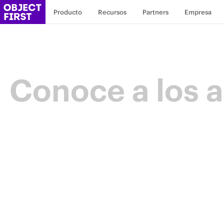
Producto
Recursos
Partners
Empresa
Conoce a los a
Campeones
de la resilien
Los Aces Object First son una comunidad de é
impulsan el sector mediante experiencia, col