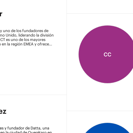
r
o y uno de los fundadores de
no Unido, liderando la división
. CT es uno de los mayores
 en la región EMEA y ofrece
estionados y en la nube.
cnología y ha estado
CC
 durante más de 22 años, y
aestructura de red Juniper,
eración ante desastres.
ez
es y fundador de Datta, una 
 en la ciudad de Querétaro en 