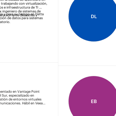
 trabajando con virtualización, 
s e infraestructura de TI 
x ingeniero de sistemas de 
ía y pasa su tiempo en Datta 
ración ante desastres y 
DL
ión de datos para sistemas 
atorio. 
imentado en Vantage Point
l Sur, especializado en
stión de entornos virtuales
EB
omunicaciones. Hábil en Veeam,
y e Infraestructura Híbrida de
 Backup como Servicio (BaaS)
mo Servicio (DRaaS) utilizando