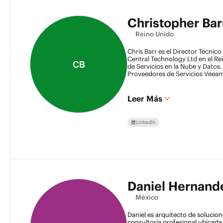
Christopher Bar
Reino Unido
Chris Barr es el Director Técnic
Central Technology Ltd en el Rei
CB
de Servicios en la Nube y Datos
Proveedores de Servicios Veeam
una amplia gama de servicios g
Chris tiene una pasión por la te
trabajando en la industria de TI
Leer Más
tiene mucha experiencia en infr
virtualización, respaldo y recup
LinkedIn
Daniel Hernand
México
Daniel es arquitecto de solucion
consultoría profesional ubicada