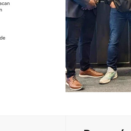
tacan
en
 de