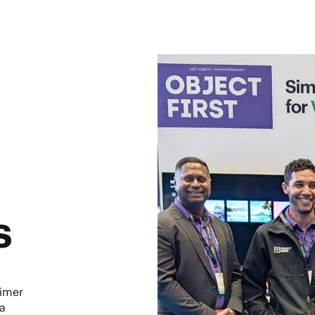
s
rimer
la