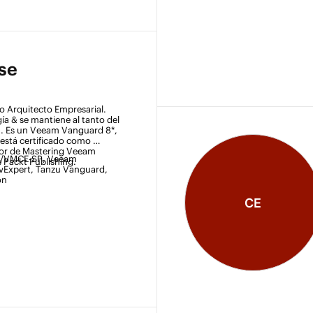
se
 Arquitecto Empresarial. 
ía & se mantiene al tanto del 
. Es un Veeam Vanguard 8*, 
está certificado como 
r de Mastering Veeam 
E/VMCE-SP, Veeam 
 Packt Publishing. 
Expert, Tanzu Vanguard, 
on 
CE