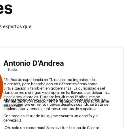
es
os expertos que
Antonio D’Andrea
Italia
25 años de experiencia en TI, nací como ingeniero de 
Microsoft, pero he trabajado en diferentes áreas como 
virtualización y también en gobernanza. La curiosidad es el 
don que me distingue y siempre me ha llevado a anticipar mis 
elecciones laborales. Durante los últimos 12 años, me he 
Ahora trabajo como Arquitecto de Soluciones en Sorint.lab, 
familiarizado con soluciones de respaldo y recuperación ante 
así que siempre enfrento nuevos desafíos cuando se trata de 
desastres. 
implementar y remediar infraestructuras de respaldo. 
Con base en el sur de Italia, ¡me encanta un desafío y la 
cerveza! :)  
¡Oh, solo una cosa más! ¡Ven a visitar la zona de Cilento! 