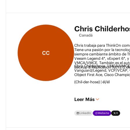
Chris Childerho
Canadá
Chris trabaja para ThinkOn como
Tiene una pasión por la tecnolog
CC
siempre cambiante ámbito de TI
Veeam Legend 4*, vExpert 6*, y 
VMCA/VMCE. También es el auto
Chris Childerhose, VMCA/VMC
Backup & Replication 10/11/12 de
Vanguard/Legend, VCP/VCAP, v
Object First Ace, Cisco Champi
(Chil-der-hose) | él/él 
Leer Más
LinkedIn
Website
X