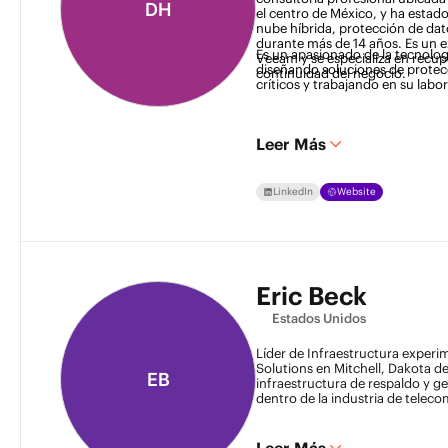
DH
el centro de México, y ha estado
nube híbrida, protección de dato
durante más de 14 años. Es un e
Es un apasionado de la tecnolog
Veeam y se especializa en recupe
diseñando soluciones de protecc
continuidad del negocio. 
críticos y trabajando en su labor
Leer Más
LinkedIn
Website
Eric Beck
Estados Unidos
Líder de Infraestructura exper
Solutions en Mitchell, Dakota de
EB
infraestructura de respaldo y ge
dentro de la industria de telec
VMware vSphere, Active Director
Windows Server. Experiencia en
y Recuperación de Desastres co
Leer Más