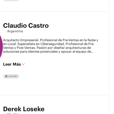
Claudio Castro
Argentina
Arquitecto Empresarial. Profesional de Pre-Ventas en la Nube y
en Local. Especialista en Ciberseguridad, Profesional de Pre-
Ventas y Post-Ventas. Pasión por diseñar arquitecturas de
soluciones para clientes potenciales y apoyar al equipo de
ventas para alcanzar los objetivos de ingresos.
Líder tecnológico motivado y apasionado con una fuerte ética
de trabajo y espíritu emprendedor.
Leer Más
Pienso fuera de la caja para ayudar a los clientes y a mi equipo
a alcanzar objetivos. Siempre listo para aprender nuevas
tecnologías y aprovechar oportunidades desafiantes.
LinkedIn
Derek Loseke