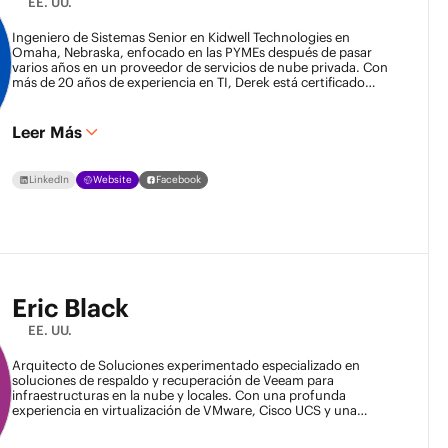
EE. UU.
Ingeniero de Sistemas Senior en Kidwell Technologies en
Omaha, Nebraska, enfocado en las PYMEs después de pasar
varios años en un proveedor de servicios de nube privada. Con
más de 20 años de experiencia en TI, Derek está certificado
como VCP6-DCV y CCNA, con un enfoque en Protección de
Datos y Continuidad del Negocio, Virtualización,
Infraestructura y Servicios en la Nube. Derek también es un ex
Leer Más
Veeam Legend y actual Veeam Vanguard.
LinkedIn
Website
Facebook
Eric Black
EE. UU.
Arquitecto de Soluciones experimentado especializado en
soluciones de respaldo y recuperación de Veeam para
infraestructuras en la nube y locales. Con una profunda
experiencia en virtualización de VMware, Cisco UCS y una
amplia experiencia integrando sistemas de respaldo en las
principales plataformas de almacenamiento, ofrezco