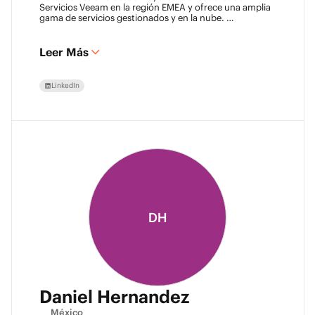
Servicios Veeam en la región EMEA y ofrece una amplia
gama de servicios gestionados y en la nube.
Chris tiene una pasión por la tecnología y ha estado
trabajando en la industria de TI durante más de 22 años,
y tiene mucha experiencia en infraestructura de red
Leer Más
Juniper, virtualización, respaldo y recuperación ante
desastres.
LinkedIn
DH
Daniel Hernandez
México