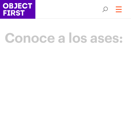
Conoce a los ases:
Campeones
de la resiliencia
Backup
Los Aces Object First son una comunidad
de élite de líderes en protección de datos
que impulsan el sector mediante
experiencia, colaboración y un propósito