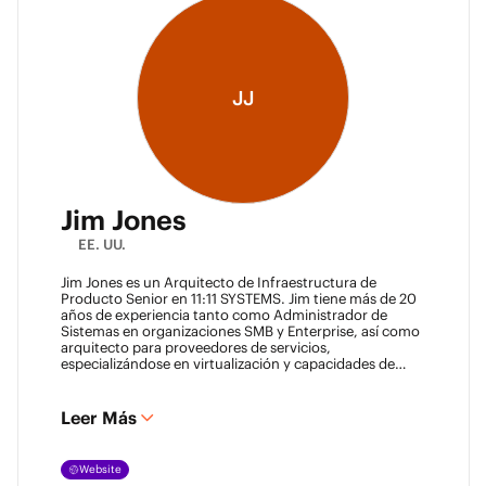
JJ
Jim Jones
EE. UU.
Jim Jones es un Arquitecto de Infraestructura de
Producto Senior en 11:11 SYSTEMS. Jim tiene más de 20
años de experiencia tanto como Administrador de
Sistemas en organizaciones SMB y Enterprise, así como
arquitecto para proveedores de servicios,
especializándose en virtualización y capacidades de
recuperación ante desastres. Posee certificaciones
técnicas de proveedores como Cisco Systems, Veeam y
VMware. Jim también tiene títulos de la Universidad de
Leer Más
Marshall y de la Universidad de Maryland. Se le puede
encontrar en la mayoría de los lugares en línea
@k00laidit
y escribe en su blog en
Website
https://koolaid.info
.