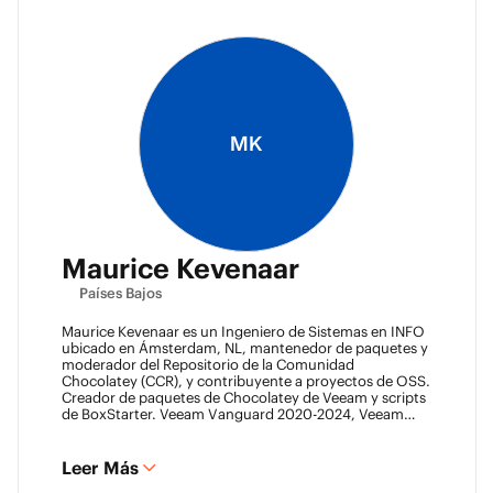
MK
Maurice Kevenaar
Países Bajos
Maurice Kevenaar es un Ingeniero de Sistemas en INFO
ubicado en Ámsterdam, NL, mantenedor de paquetes y
moderador del Repositorio de la Comunidad
Chocolatey (CCR), y contribuyente a proyectos de OSS.
Creador de paquetes de Chocolatey de Veeam y scripts
de BoxStarter. Veeam Vanguard 2020-2024, Veeam
Legend 2023-2024, Líder del Automation Desk, Líder
del Veeam Usergroup Países Bajos y Co-fundador del
Veeam Community Hackathon.
Leer Más