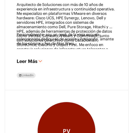
Arquitecto de Soluciones con más de 10 años de 
experiencia en infraestructura y continuidad operativa. 
Me especializo en plataformas VMware en diversos 
hardware: Cisco UCS, HPE Synergy, Lenovo, Dell y 
servidores HPE, integrados con sistemas de 
almacenamiento como Dell, Pure Storage, Hitachi y 
HPE, además de herramientas de protección de datos 
Personalmente, soy un geek de la vieja escuela, 
como Veritas, Cohesity, Veeam y Commvault, junto 
coleccionista de figuras de acción y fotógrafo, amante 
con soluciones de archivo como DataDomain, 
de los cómics y fan de Star Wars. 
StoreOnce, ExaGrid y Object First. Me enfoco en 
construir soluciones de infraestructura tolerantes a 
fallos y conformes que ayuden a las empresas a crecer 
mientras aseguran la protección de datos.
Leer Más
LinkedIn
PV