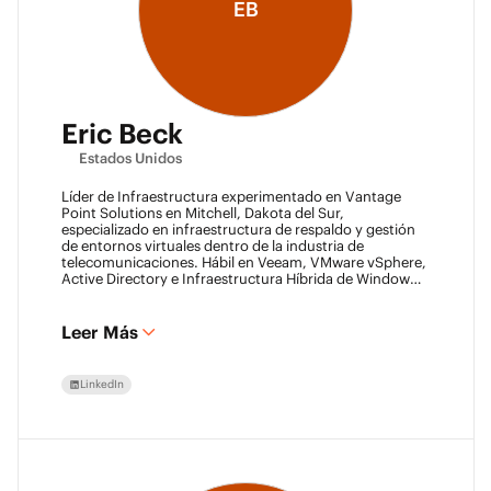
EB
Eric Beck
Estados Unidos
Líder de Infraestructura experimentado en Vantage
Point Solutions en Mitchell, Dakota del Sur,
especializado en infraestructura de respaldo y gestión
de entornos virtuales dentro de la industria de
telecomunicaciones. Hábil en Veeam, VMware vSphere,
Active Directory e Infraestructura Híbrida de Windows
Server. Experiencia en Backup como Servicio (BaaS) y
Recuperación de Desastres como Servicio (DRaaS)
utilizando las plataformas de Veeam. VMCA (2024) y
Leer Más
VMCE (2024)
LinkedIn