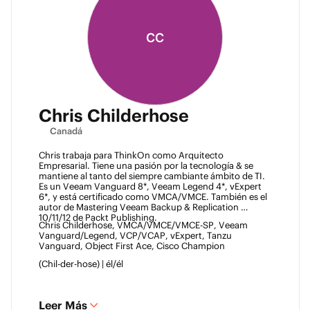
CC
Chris Childerhose
Canadá
Chris trabaja para ThinkOn como Arquitecto 
Empresarial. Tiene una pasión por la tecnología & se 
mantiene al tanto del siempre cambiante ámbito de TI. 
Es un Veeam Vanguard 8*, Veeam Legend 4*, vExpert 
6*, y está certificado como VMCA/VMCE. También es el 
autor de Mastering Veeam Backup & Replication 
10/11/12 de Packt Publishing. 
Chris Childerhose, VMCA/VMCE/VMCE-SP, Veeam 
Vanguard/Legend, VCP/VCAP, vExpert, Tanzu 
Vanguard, Object First Ace, Cisco Champion 
(Chil-der-hose) | él/él 
Leer Más