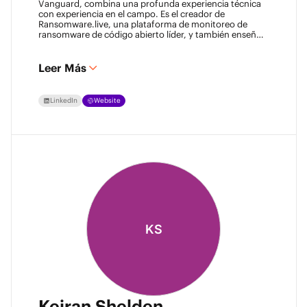
Vanguard, combina una profunda experiencia técnica
con experiencia en el campo. Es el creador de
Ransomware.live, una plataforma de monitoreo de
ransomware de código abierto líder, y también enseña
ciberseguridad. Apasionado por la resiliencia de datos y
la inteligencia de amenazas, comparte activamente su
conocimiento para fortalecer la comunidad de respaldo
Leer Más
y recuperación.
LinkedIn
Website
KS
Keiran Shelden