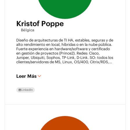
Kristof Poppe
Bélgica
Diseño de arquitecturas de TI HA, estables, seguras y de
alto rendimiento en local, híbridas o en la nube pública.
Fuerte experiencia en hardware/software y certificado
en gestión de proyectos (Prince2). Redes: Cisco,
Juniper, Ubiquiti, Sophos, TP-Link, D-Link. SO: todos los
clientes/servidores de MS, Linux, OS/400, Citrix/RDS,
NUTANIX AHV. Virtualización: VMware ESXi/vSphere
(más de 20 años), XenServer, Horizon View (más de 7
años). Certificado Datacore, Veeam VMCE/VMCA (más
Leer Más
de 15 años), ITIL & Prince2. M365, Intune & Entra, MS-
SQL, SonicWall, Checkpoint CCSE. Antivirus/backup:
ESET, Sophos, McAfee, TrendMicro, Crowdstrike, CA,
LinkedIn
Veeam. Programación: VB6, LabView, Ensamblador
(PIC). Automatización de almacenes: SICK, Rockwell
SLC/CLX PLC, SCADA.