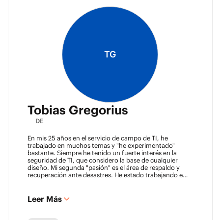
TG
Tobias Gregorius
DE
En mis 25 años en el servicio de campo de TI, he
trabajado en muchos temas y "he experimentado"
bastante. Siempre he tenido un fuerte interés en la
seguridad de TI, que considero la base de cualquier
diseño. Mi segunda "pasión" es el área de respaldo y
recuperación ante desastres. He estado trabajando en
este campo durante 8 años, asesorando a empresas
sobre la definición de clases de SLA y la construcción de
soluciones de respaldo.
Leer Más