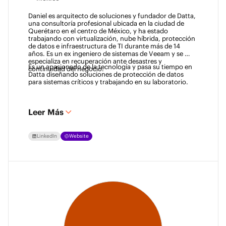
Daniel es arquitecto de soluciones y fundador de Datta, 
una consultoría profesional ubicada en la ciudad de 
Querétaro en el centro de México, y ha estado 
trabajando con virtualización, nube híbrida, protección 
de datos e infraestructura de TI durante más de 14 
años. Es un ex ingeniero de sistemas de Veeam y se 
especializa en recuperación ante desastres y 
Es un apasionado de la tecnología y pasa su tiempo en 
continuidad del negocio. 
Datta diseñando soluciones de protección de datos 
para sistemas críticos y trabajando en su laboratorio. 
Leer Más
LinkedIn
Website