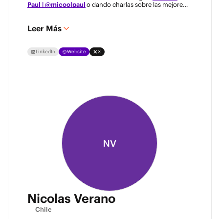
Paul | @micoolpaul
o dando charlas sobre las mejores
prácticas de protección de datos!"
Leer Más
LinkedIn
Website
X
NV
Nicolas Verano
Chile