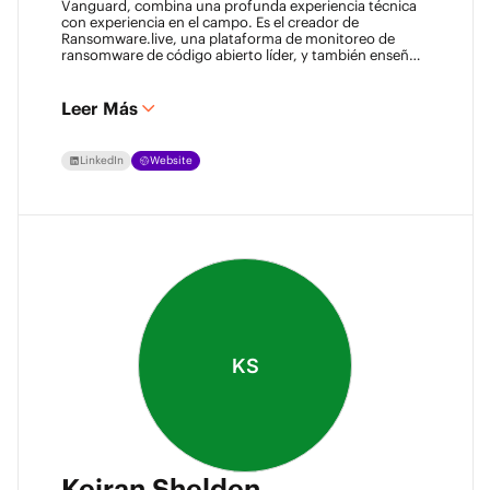
Vanguard, combina una profunda experiencia técnica
con experiencia en el campo. Es el creador de
Ransomware.live, una plataforma de monitoreo de
ransomware de código abierto líder, y también enseña
ciberseguridad. Apasionado por la resiliencia de datos y
la inteligencia de amenazas, comparte activamente su
conocimiento para fortalecer la comunidad de respaldo
Leer Más
y recuperación.
LinkedIn
Website
KS
Keiran Shelden