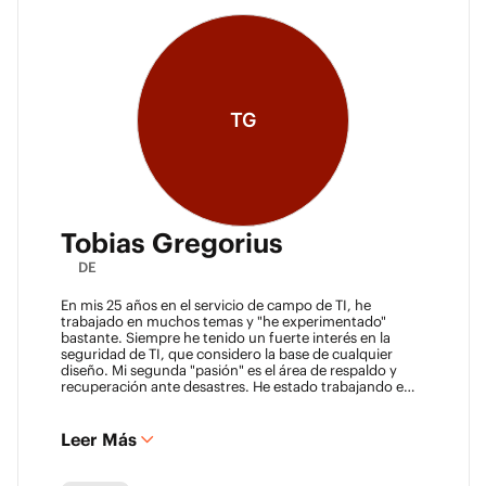
TG
Tobias Gregorius
DE
En mis 25 años en el servicio de campo de TI, he
trabajado en muchos temas y "he experimentado"
bastante. Siempre he tenido un fuerte interés en la
seguridad de TI, que considero la base de cualquier
diseño. Mi segunda "pasión" es el área de respaldo y
recuperación ante desastres. He estado trabajando en
este campo durante 8 años, asesorando a empresas
sobre la definición de clases de SLA y la construcción de
soluciones de respaldo.
Leer Más