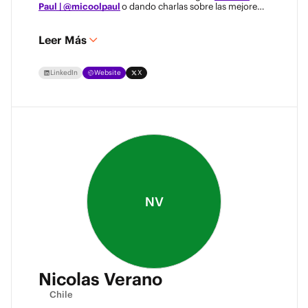
Paul | @micoolpaul
o dando charlas sobre las mejores
prácticas de protección de datos!"
Leer Más
LinkedIn
Website
X
NV
Nicolas Verano
Chile