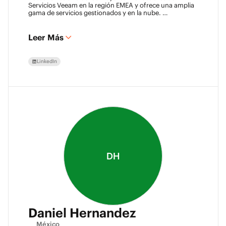
Servicios Veeam en la región EMEA y ofrece una amplia
gama de servicios gestionados y en la nube.
Chris tiene una pasión por la tecnología y ha estado
trabajando en la industria de TI durante más de 22 años,
y tiene mucha experiencia en infraestructura de red
Leer Más
Juniper, virtualización, respaldo y recuperación ante
desastres.
LinkedIn
DH
Daniel Hernandez
México