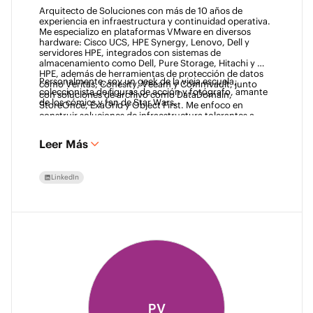
Arquitecto de Soluciones con más de 10 años de 
experiencia en infraestructura y continuidad operativa. 
Me especializo en plataformas VMware en diversos 
hardware: Cisco UCS, HPE Synergy, Lenovo, Dell y 
servidores HPE, integrados con sistemas de 
almacenamiento como Dell, Pure Storage, Hitachi y 
HPE, además de herramientas de protección de datos 
Personalmente, soy un geek de la vieja escuela, 
como Veritas, Cohesity, Veeam y Commvault, junto 
coleccionista de figuras de acción y fotógrafo, amante 
con soluciones de archivo como DataDomain, 
de los cómics y fan de Star Wars. 
StoreOnce, ExaGrid y Object First. Me enfoco en 
construir soluciones de infraestructura tolerantes a 
fallos y conformes que ayuden a las empresas a crecer 
mientras aseguran la protección de datos.
Leer Más
LinkedIn
PV