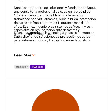
Daniel es arquitecto de soluciones y fundador de Datta, 
una consultoría profesional ubicada en la ciudad de 
Querétaro en el centro de México, y ha estado 
trabajando con virtualización, nube híbrida, protección 
de datos e infraestructura de TI durante más de 14 
años. Es un ex ingeniero de sistemas de Veeam y se 
especializa en recuperación ante desastres y 
Es un apasionado de la tecnología y pasa su tiempo en 
continuidad del negocio. 
Datta diseñando soluciones de protección de datos 
para sistemas críticos y trabajando en su laboratorio. 
Leer Más
LinkedIn
Website