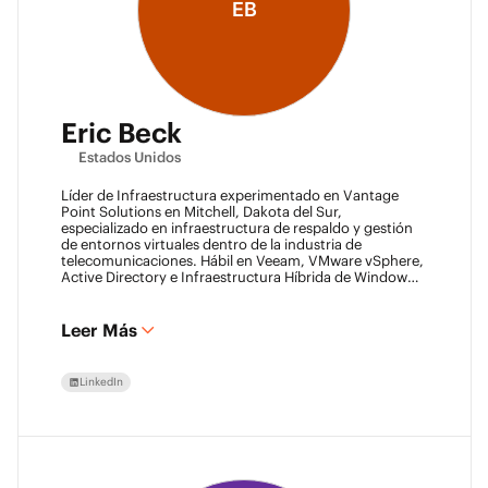
EB
Eric Beck
Estados Unidos
Líder de Infraestructura experimentado en Vantage
Point Solutions en Mitchell, Dakota del Sur,
especializado en infraestructura de respaldo y gestión
de entornos virtuales dentro de la industria de
telecomunicaciones. Hábil en Veeam, VMware vSphere,
Active Directory e Infraestructura Híbrida de Windows
Server. Experiencia en Backup como Servicio (BaaS) y
Recuperación de Desastres como Servicio (DRaaS)
utilizando las plataformas de Veeam. VMCA (2024) y
Leer Más
VMCE (2024)
LinkedIn