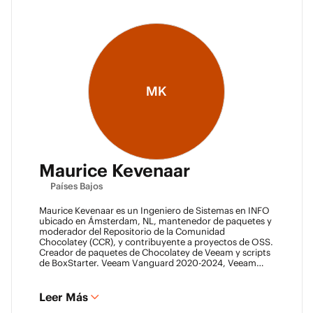
MK
Maurice Kevenaar
Países Bajos
Maurice Kevenaar es un Ingeniero de Sistemas en INFO
ubicado en Ámsterdam, NL, mantenedor de paquetes y
moderador del Repositorio de la Comunidad
Chocolatey (CCR), y contribuyente a proyectos de OSS.
Creador de paquetes de Chocolatey de Veeam y scripts
de BoxStarter. Veeam Vanguard 2020-2024, Veeam
Legend 2023-2024, Líder del Automation Desk, Líder
del Veeam Usergroup Países Bajos y Co-fundador del
Veeam Community Hackathon.
Leer Más