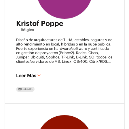
Kristof Poppe
Bélgica
Diseño de arquitecturas de TI HA, estables, seguras y de
alto rendimiento en local, híbridas o en la nube pública.
Fuerte experiencia en hardware/software y certificado
en gestión de proyectos (Prince2). Redes: Cisco,
Juniper, Ubiquiti, Sophos, TP-Link, D-Link. SO: todos los
clientes/servidores de MS, Linux, OS/400, Citrix/RDS,
NUTANIX AHV. Virtualización: VMware ESXi/vSphere
(más de 20 años), XenServer, Horizon View (más de 7
años). Certificado Datacore, Veeam VMCE/VMCA (más
Leer Más
de 15 años), ITIL & Prince2. M365, Intune & Entra, MS-
SQL, SonicWall, Checkpoint CCSE. Antivirus/backup:
ESET, Sophos, McAfee, TrendMicro, Crowdstrike, CA,
LinkedIn
Veeam. Programación: VB6, LabView, Ensamblador
(PIC). Automatización de almacenes: SICK, Rockwell
SLC/CLX PLC, SCADA.