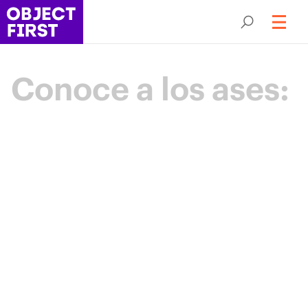
Conoce a los ases:
Campeones
de la resiliencia
Backup
Los Aces Object First son una comunidad
de élite de líderes en protección de datos
que impulsan el sector mediante
experiencia, colaboración y un propósito