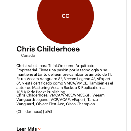
CC
Chris Childerhose
Canadá
Chris trabaja para ThinkOn como Arquitecto 
Empresarial. Tiene una pasión por la tecnología & se 
mantiene al tanto del siempre cambiante ámbito de TI. 
Es un Veeam Vanguard 8*, Veeam Legend 4*, vExpert 
6*, y está certificado como VMCA/VMCE. También es el 
autor de Mastering Veeam Backup & Replication 
10/11/12 de Packt Publishing. 
Chris Childerhose, VMCA/VMCE/VMCE-SP, Veeam 
Vanguard/Legend, VCP/VCAP, vExpert, Tanzu 
Vanguard, Object First Ace, Cisco Champion 
(Chil-der-hose) | él/él 
Leer Más