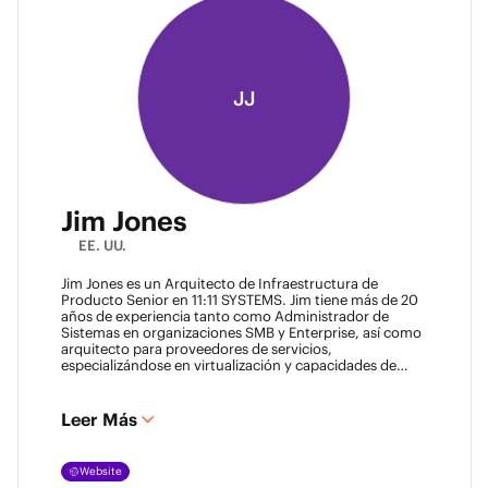
JJ
Jim Jones
EE. UU.
Jim Jones es un Arquitecto de Infraestructura de
Producto Senior en 11:11 SYSTEMS. Jim tiene más de 20
años de experiencia tanto como Administrador de
Sistemas en organizaciones SMB y Enterprise, así como
arquitecto para proveedores de servicios,
especializándose en virtualización y capacidades de
recuperación ante desastres. Posee certificaciones
técnicas de proveedores como Cisco Systems, Veeam y
VMware. Jim también tiene títulos de la Universidad de
Leer Más
Marshall y de la Universidad de Maryland. Se le puede
encontrar en la mayoría de los lugares en línea
@k00laidit
y escribe en su blog en
Website
https://koolaid.info
.