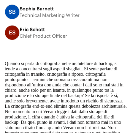
Sophia Barnett
SB
Technical Marketing Writer
Eric Schott
ES
Chief Product Officer
Quando si parla di crittografia nelle architetture di backup, si
tende a concentrarsi sugli aspetti sbagliati. Si sente parlare di
crittografia in transito, crittografia a riposo, crittografia
punto‑punto—termini che suonano rassicuranti ma non
rispondono all’unica domanda che conta: i dati sono mai stati in
chiaro, anche solo per un istante, in qualunque punto tra la
produzione e lo storage finale del backup? Se la risposta è sì,
anche solo brevemente, avete introdotto un rischio di sicurezza.
La
crittografia end‑to‑end
elimina questa debolezza architetturale.
Nel momento in cui Veeam legge i dati dallo storage di
produzione, li cifra quando è attiva la crittografia dei file di
backup. Da quel punto in avanti, i dati non tornano mai in uno
stato non cifrato fino a quando Veeam non li ripristina. Non
importa attraverso quanti data mover, gateway o reti transitino.