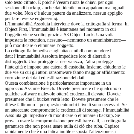
solo testo cifrato. E poiché Veeam ruota le chiavi per ogni
sessione di backup, anche dati identici non appaiono mai uguali
due volte. Non c’è alcun pattern da analizzare, nessun appiglio
per fare reverse engineering.
L’Immutabilità Assoluta interviene dove la crittografia si ferma. In
Object First, l’immutabilità è istantanea nel momento in cui
l’oggetto viene scritto, grazie a
S3 Object Lock
. Una volta
impostata la retention, nessuno—nemmeno un amministratore—
può modificare o eliminare l’oggetto.
La crittografia impedisce agli attaccanti di comprendere i
dati; l’Immutabilità Assoluta impedisce loro di alterarli o
distruggerli. Una protegge la riservatezza; l’altra protegge
l’integrità e impone una catena di custodia. Insieme, chiudono le
due vie su cui gli attori ransomware fanno maggior affidamento:
corruzione dei dati ed esfiltrazione dei dati.
Questa combinazione è particolarmente importante in un
approccio Assume Breach. Dovete presumere che qualcuno o
qualche software malevolo otterrà credenziali elevate. Dovete
presumere che il bucket verrà letto. Dovete presumere che le
difese falliranno—per questo entrambi i livelli sono necessari. Se
un attaccante compromette le credenziali di storage, l’Immutabilità
Assoluta gli impedisce di modificare o eliminare i backup. Se
prova a usare la compromissione per esfiltrare dati, la crittografia
garantisce che non possa usare nulla di ciò che ruba. Capisce
rapidamente che è una fatica inutile e sposta l’attenzione su