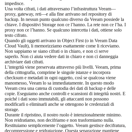
impedisce.
Una volta cifrati, i dati attraversano l’infrastruttura Veeam—
proxy, gateway, reti—e alla fine arrivano nel repository di
backup. In nessun punto qualcuno diverso da Veeam possiede la
chiave. I dispositivi Storage non ce l’hanno. La rete non ce l’ha. I
proxy non ce l’hanno. Se qualcuno intercetta i dati, ottiene solo
testo cifrato.
Quando gli oggetti arrivano in Object First (o in Veeam Data
Cloud Vault), li memorizziamo esattamente come li riceviamo.
Non sappiamo se siano cifrati o in chiaro, e non ci serve
saperlo. Non ci aiuta vedere dati in chiaro e non ci danneggia
archiviare dati cifrati.
L’integrità viene preservata attraverso più livelli. Veeam, prima
della crittografia, comprime le singole istanze e incorpora
checksum e metadati in ogni oggetto, così se qualcosa viene
manomesso, Veeam lo sa immediatamente. In questo modo
Veeam crea una catena di custodia dei dati di backup e delle
copie. Eseguiamo anche controlli e scansioni di integrità nostri. E
poiché i dati sono immutabili, gli attaccanti non possono
modificarli o eliminarli anche se ottengono le credenziali di
storage.
Durante il ripristino, il nostro ruolo è intenzionalmente minimo.
Non reidratiamo, non decifriamo e non trasformiamo nulla.
Restituiamo semplicemente l’oggetto. Veeam gestisce decifratura,
decompressione e reidratazione. Questa separazione mantiene