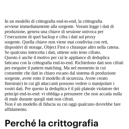
In un modello di crittografia end‑to‑end, la crittografia
avviene immediatamente alla sorgente. Veeam legge i dati di
produzione, genera una chiave di sessione univoca per
l’esecuzione di quel backup e cifra i dati sul proxy
sorgente. Quella chiave non viene mai condivisa con reti,
dispositivi di storage, Object First o chiunque altro nella catena.
Se qualcuno intercetta i dati, ottiene solo testo cifrato.
Questo è anche il motivo per cui le
appliance di deduplica
faticano con la crittografia end‑to‑end. Richiedono dati non cifrati
per eseguire il pattern matching. Ma nel momento in cui
consentite che dati in chiaro escano dal sistema di produzione
sorgente, avete rotto il modello di sicurezza. Avete creato
finestra(e) in cui gli attaccanti possono vedere o manipolare i
vostri dati. Per questo la deduplica è il più plateale violatore dei
principi end‑to‑end: vi obbliga a presumere che non accada nulla
di male durante quegli stati non cifrati.
Non è un modello di fiducia su cui oggi qualcuno dovrebbe fare
affidamento.
Perché la crittografia