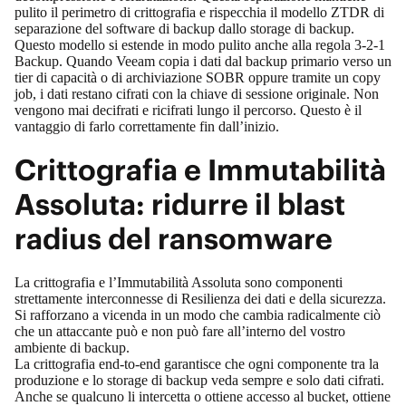
pulito il perimetro di crittografia e rispecchia il modello ZTDR di
separazione del software di backup dallo storage di backup.
Questo modello si estende in modo pulito anche alla
regola 3‑2‑1
Backup
. Quando Veeam copia i dati dal backup primario verso un
tier di capacità o di archiviazione SOBR oppure tramite un copy
job, i dati restano cifrati con la chiave di sessione originale. Non
vengono mai decifrati e ricifrati lungo il percorso. Questo è il
vantaggio di farlo correttamente fin dall’inizio.
Crittografia e Immutabilità
Assoluta: ridurre il blast
radius del ransomware
La crittografia e l’
Immutabilità Assoluta
sono componenti
strettamente interconnesse di Resilienza dei dati e della sicurezza.
Si rafforzano a vicenda in un modo che cambia radicalmente ciò
che un attaccante può e non può fare all’interno del vostro
ambiente di backup.
La crittografia end‑to‑end garantisce che ogni componente tra la
produzione e lo storage di backup veda sempre e solo dati cifrati.
Anche se qualcuno li intercetta o ottiene accesso al bucket, ottiene