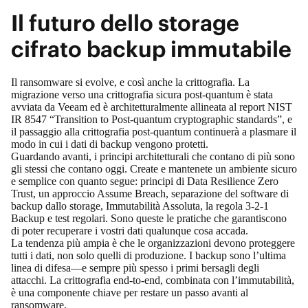
Il futuro dello storage
cifrato backup immutabile
Il ransomware si evolve, e così anche la crittografia. La
migrazione verso una crittografia sicura post‑quantum è stata
avviata da Veeam ed è architetturalmente allineata al report NIST
IR 8547 “Transition to Post-quantum cryptographic standards”, e
il passaggio alla crittografia post‑quantum continuerà a plasmare il
modo in cui i dati di backup vengono protetti.
Guardando avanti, i principi architetturali che contano di più sono
gli stessi che contano oggi. Create e mantenete un ambiente sicuro
e semplice con quanto segue: principi di Data Resilience Zero
Trust, un approccio Assume Breach, separazione del software di
backup dallo storage, Immutabilità Assoluta, la regola 3‑2‑1
Backup e test regolari. Sono queste le pratiche che garantiscono
di poter recuperare i vostri dati qualunque cosa accada.
La tendenza più ampia è che le organizzazioni devono proteggere
tutti i dati, non solo quelli di produzione. I backup sono l’ultima
linea di difesa—e sempre più spesso i primi bersagli degli
attacchi. La crittografia end‑to‑end, combinata con l’immutabilità,
è una componente chiave per restare un passo avanti al
ransomware.