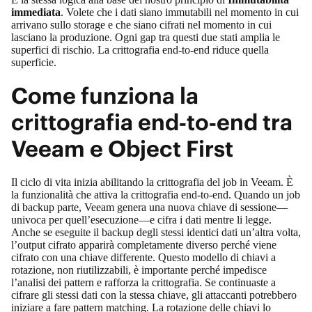
immediata
. Volete che i dati siano immutabili nel momento in cui
arrivano sullo storage e che siano cifrati nel momento in cui
lasciano la produzione. Ogni gap tra questi due stati amplia le
superfici di rischio. La crittografia end‑to‑end riduce quella
superficie.
Come funziona la
crittografia end‑to‑end tra
Veeam e Object First
Il ciclo di vita inizia abilitando la crittografia del job in Veeam. È
la funzionalità che attiva la crittografia end‑to‑end. Quando un
job
di backup
parte, Veeam genera una nuova chiave di sessione—
univoca per quell’esecuzione—e cifra i dati mentre li legge.
Anche se eseguite il backup degli stessi identici dati un’altra volta,
l’output cifrato apparirà completamente diverso perché viene
cifrato con una chiave differente. Questo modello di chiavi a
rotazione, non riutilizzabili, è importante perché impedisce
l’analisi dei pattern e rafforza la crittografia. Se continuaste a
cifrare gli stessi dati con la stessa chiave, gli attaccanti potrebbero
iniziare a fare pattern matching. La rotazione delle chiavi lo