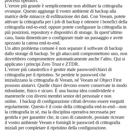
processi operativi.
L’errore più grande è semplicemente non abilitare la crittografia
ovunque. Questo aggiunge il vostro ambiente di backup alla
matrice delle minacce di esfiltrazione dei dati. Con Veeam, potete
attivare la crittografia per i job di backup e ottenere i benefici della
crittografia end‑to‑end; oppure potete configurare la crittografia in
più posizioni, repository e dispositivi di storage. In quest’ultimo
caso, basta dimenticare o configurare male un passaggio e avete
spezzato la catena end‑to‑end.
Un altro problema comune è non separare il software di backup
dallo storage di backup. Se gli attaccanti compromettono uno, non
dovrebbero compromettere automaticamente anche l’altro. Qui si
applicano i principi Zero Trust e ZTDR.
L’errore più catastrofico è gestire male password/chiavi di
crittografia per il ripristino. Se perdete le password che
inizializzano la crittografia di Veeam, né Veeam né Object First
possono aiutarvi. Quelle chiavi devono essere conservate in modo
ridondante, fisico e sicuro. È una buona idea condividerle e
mantenerle con diversi membri senior del personale e non
online. I backup di configurazione cifrati devono essere eseguiti
regolarmente. Questo è il costo della crittografia end‑to‑end—non
la crittografia in sé, ma la disciplina operativa necessaria per
gestirla e per garantire che, in caso di catastrofe, possiate ricreare
il vostro ambiente Veeam e fornirgli le password di crittografia
iniziali per completare il ripristino della configurazione.