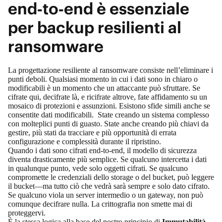
end‑to‑end è essenziale
per backup resilienti al
ransomware
La progettazione resiliente al ransomware consiste nell’eliminare i
punti deboli. Qualsiasi momento in cui i dati sono in chiaro o
modificabili è un momento che un attaccante può sfruttare. Se
cifrate qui, decifrate là, e ricifrate altrove, fate affidamento su un
mosaico di protezioni e assunzioni. Esistono sfide simili anche se
consentite dati modificabili. State creando un sistema complesso
con molteplici punti di guasto. State anche creando più chiavi da
gestire, più stati da tracciare e più opportunità di errata
configurazione e complessità durante il ripristino.
Quando i dati sono cifrati end‑to‑end, il modello di sicurezza
diventa drasticamente più semplice. Se qualcuno intercetta i dati
in qualunque punto, vede solo oggetti cifrati. Se qualcuno
compromette le credenziali dello storage o del bucket, può leggere
il bucket—ma tutto ciò che vedrà sarà sempre e solo dato cifrato.
Se qualcuno viola un server intermedio o un gateway, non può
comunque decifrare nulla. La crittografia non smette mai di
proteggervi.
È la stessa logica alla base del nostro principio di
Immutabilità