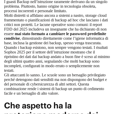
I guasti Backup nell’istruzione raramente derivano da un singolo
problema. Piuttosto, hanno origine in tecnologia obsoleta,
processi incoerenti e personale limitato.
Molti distretti si affidano ancora a sistemi a nastro, storage cloud
frammentato o pianificazioni di backup ad hoc che lasciano i dati
critici non protetti. Le lacune operative sono comuni:
il report
FDD del 2025
includeva un insegnante che ha dichiarato di non
essere
mai stato formato a cambiare le password predefinite
condivise
, dimostrando direttamente come l’igiene informatica di
base, inclusa la gestione dei backup, spesso venga trascurata.
Quando i backup esistono, non sempre vengono testati.
I risultati
Sophos 2025 per il settore dell’istruzione
mostrano che il
ripristino dei dati dai backup andato a buon fine è sceso al minimo
degli ultimi quattro anni, segnalando che molti backup sono
incompleti, configurati in modo errato o semplicemente non
testati.
Gli attaccanti lo sanno. Le scuole sono un bersaglio privilegiato
perché detengono dati sensibili ma non dispongono dei budget e
del personale di cybersicurezza di altri settori. Questa
combinazione rende i sistemi di backup un punto di cedimento
facile e un bersaglio di alto valore.
Che aspetto ha la