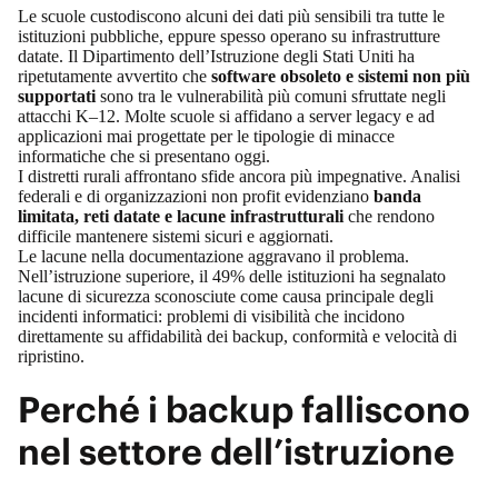
Le scuole custodiscono alcuni dei dati più sensibili tra tutte le
istituzioni pubbliche, eppure spesso operano su infrastrutture
datate.
Il Dipartimento dell’Istruzione degli Stati Uniti
ha
ripetutamente avvertito che
software obsoleto e sistemi non più
supportati
sono tra le vulnerabilità più comuni sfruttate negli
attacchi K–12. Molte scuole si affidano a server legacy e ad
applicazioni mai progettate per le tipologie di minacce
informatiche che si presentano oggi.
I distretti rurali affrontano sfide ancora più impegnative. Analisi
federali e di organizzazioni non profit evidenziano
banda
limitata, reti datate e lacune infrastrutturali
che rendono
difficile mantenere sistemi sicuri e aggiornati.
Le lacune nella documentazione aggravano il problema.
Nell’istruzione superiore,
il 49% delle istituzioni ha segnalato
lacune di sicurezza sconosciute
come causa principale degli
incidenti informatici: problemi di visibilità che incidono
direttamente su affidabilità dei backup, conformità e velocità di
ripristino.
Perché i backup falliscono
nel settore dell’istruzione