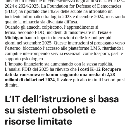
almeno un incidente di cybersicurezza
negli anni scolastici 2023–
2024 e 2024-2025. La Foundation for Defense of Democracies
(FDD) ha riportato che
l’82% delle scuole ha affrontato un
incidente informatico tra luglio 2023 e dicembre 2024
, mostrando
quanto la minaccia sia diventata diffusa.
Quando gli attacchi colpiscono, l’apprendimento si
ferma.
Secondo FDD
, incidenti di ransomware in
Texas e
Michigan
hanno imposto interruzioni delle lezioni per più
giorni nel settembre 2025. Queste interruzioni si propagano verso
l’esterno, bloccando l’accesso alle piattaforme LMS, ritardando i
compiti e interrompendo servizi essenziali come trasporti, pasti e
supporto psicologico.
L’impatto finanziario sta aumentando con la stessa rapidità.
L’analisi FDD del 2025 ha rilevato che
i costi K–12 Recupero
dati da ransomware hanno raggiunto una media di 2,28
milioni di dollari nel 2024
, il valore più alto tra tutti i settori presi
di mira.
L’IT dell’istruzione si basa
su sistemi obsoleti e
risorse limitate