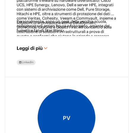
piattaforme VMware su hardware diversificato: Cisco 
UCS, HPE Synergy, Lenovo, Dell e server HPE, integrati 
con sistemi di archiviazione come Dell, Pure Storage, 
Hitachi e HPE, oltre a strumenti di protezione dei dati 
come Veritas, Cohesity, Veeam e Commvault, insieme a 
Personalmente, sono un geek della vecchia scuola, 
soluzioni di archiviazione come DataDomain, 
collezionista di action figure e fotografo, amante dei 
StoreOnce, ExaGrid e Object First. Mi concentro sulla 
fumetti e fan di Star Wars. 
costruzione di soluzioni infrastrutturali a prova di 
guasto e conformi che aiutano le aziende a crescere 
garantendo al contempo la protezione dei dati.
Leggi di più
LinkedIn
PV