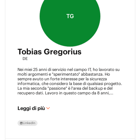
TG
Tobias Gregorius
DE
Nei miei 25 anni di servizio nel campo IT, ho lavorato su
molti argomenti e "sperimentato" abbastanza. Ho
sempre avuto un forte interesse per la sicurezza
informatica, che considero la base di qualsiasi progetto.
La mia seconda "passione" è l'area del backup e del
recupero dati. Lavoro in questo campo da 8 anni,
consigliando le aziende nella definizione delle classi SLA
e nella costruzione di soluzioni di backup.
Leggi di più
LinkedIn