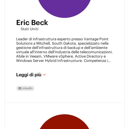
Eric Beck
Stati Uniti
Leader di infrastruttura esperto presso Vantage Point
Solutions a Mitchell, South Dakota, specializzato nella
gestione dell'infrastruttura di backup e dell'ambiente
virtuale all'interno dell'industria delle telecomunicazioni.
Abile in Veeam, VMware vSphere, Active Directory e
Windows Server Hybrid Infrastructure. Competenza in
Backup as a Service (BaaS) e Disaster Recovery as a
Service (DRaaS) utilizzando le piattaforme di Veeam.
VMCA (2024) e VMCE (2024)
Leggi di più
LinkedIn