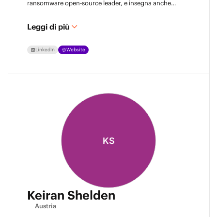
ransomware open-source leader, e insegna anche
cybersecurity. Appassionato di resilienza dei dati e
intelligence sulle minacce, condivide attivamente le sue
conoscenze per rafforzare la comunità di backup e
Leggi di più
recupero.
LinkedIn
Website
KS
Keiran Shelden
Austria