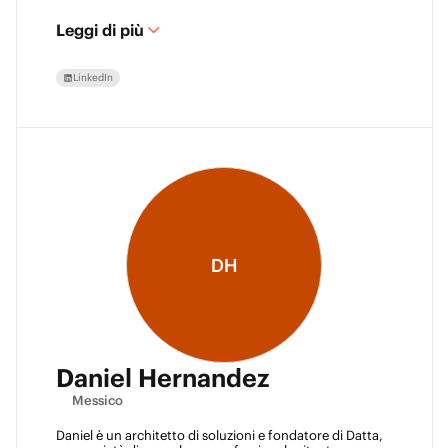
nell'infrastruttura di rete Juniper, virtualizzazione,
backup e recupero di emergenza.
Leggi di più
LinkedIn
DH
Daniel Hernandez
Messico
Daniel è un architetto di soluzioni e fondatore di Datta, 