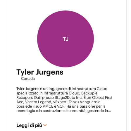
TJ
Tyler Jurgens
Canada
Tyler Jurgens è un Ingegnere di Infrastruttura Cloud
specializzato in Infrastruttura Cloud, Backup e
Recupero Dati presso Stage2Data Inc. È un Object First
Ace, Veeam Legend, vExpert, Tanzu Vanguard e
possiede il suo VMCE e VCP. Ha una passione per la
tecnologia e la costruzione di comunità, gestendo la
comunità Calgary VMUG e essendo un leader del Veeam
User Group in Canada. La famiglia è la sua passione
sopra ogni cosa, quindi aspettati conversazioni da
Leggi di più
orgoglioso papà da parte sua sui suoi figli.