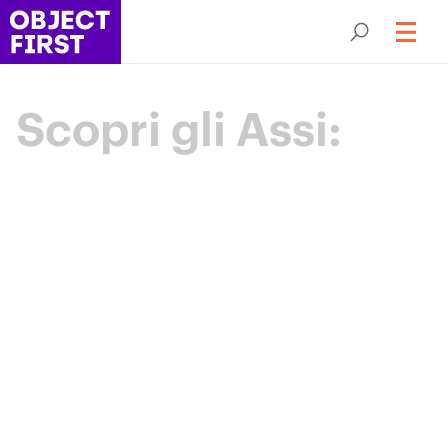
Scopri gli Assi:
Campioni
della resilienza
Backup
Gli Aces Object First sono una comunità
d’élite di leader della protezione dei dati che
fanno progredire il settore grazie a
competenze, collaborazione e uno scopo