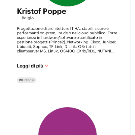
Kristof Poppe
Belgio
Progettazione di architetture IT HA, stabili, sicure e
performanti on-prem, ibride o nel cloud pubblico. Forte
esperienza in hardware/software e certificato in
gestione progetti (Prince2). Networking: Cisco, Juniper,
Ubiquiti, Sophos, TP-Link, D-Link. OS: tutti i
client/server MS, Linux, OS/400, Citrix/RDS, NUTANIX
AHV. Virtualizzazione: VMware ESXi/vSphere (oltre 20
anni), XenServer, Horizon View (oltre 7 anni). Certificato
Datacore, Veeam VMCE/VMCA (oltre 15 anni), ITIL &
Leggi di più
Prince2. M365, Intune & Entra, MS-SQL, SonicWall,
Checkpoint CCSE. Antivirus/backup: ESET, Sophos,
McAfee, TrendMicro, Crowdstrike, CA, Veeam.
LinkedIn
Programmazione: VB6, LabView, Assembler (PIC).
Automazione del magazzino: SICK, Rockwell SLC/CLX
PLC, SCADA.