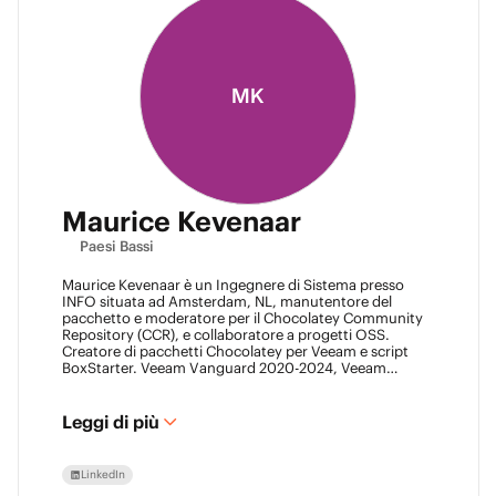
MK
Maurice Kevenaar
Paesi Bassi
Maurice Kevenaar è un Ingegnere di Sistema presso
INFO situata ad Amsterdam, NL, manutentore del
pacchetto e moderatore per il Chocolatey Community
Repository (CCR), e collaboratore a progetti OSS.
Creatore di pacchetti Chocolatey per Veeam e script
BoxStarter. Veeam Vanguard 2020-2024, Veeam
Legend 2023-2024, Leader dell'Automation Desk,
Leader del Veeam Usergroup Netherlands e Co-
fondatore del Veeam Community Hackathon.
Leggi di più
LinkedIn