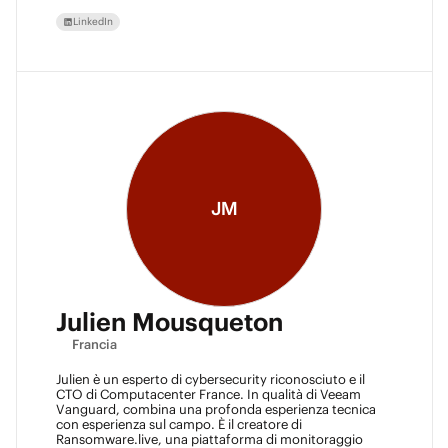
Texas e Automation Desk e ha co-fondato il Veeam
Community Hackathon. Fuori dal lavoro, Jonah
LinkedIn
restituisce come leader Scout per la Troupe 254, dove
ha guadagnato il suo grado di Eagle Scout da giovane.
JM
Julien Mousqueton
Francia
Julien è un esperto di cybersecurity riconosciuto e il
CTO di Computacenter France. In qualità di Veeam
Vanguard, combina una profonda esperienza tecnica
con esperienza sul campo. È il creatore di
Ransomware.live, una piattaforma di monitoraggio