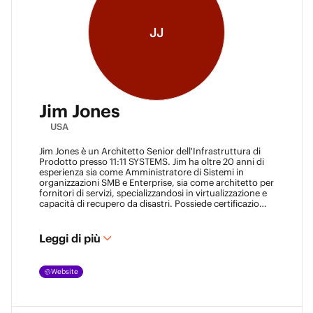
JJ
Jim Jones
USA
Jim Jones è un Architetto Senior dell'Infrastruttura di
Prodotto presso 11:11 SYSTEMS. Jim ha oltre 20 anni di
esperienza sia come Amministratore di Sistemi in
organizzazioni SMB e Enterprise, sia come architetto per
fornitori di servizi, specializzandosi in virtualizzazione e
capacità di recupero da disastri. Possiede certificazioni
tecniche da fornitori come Cisco Systems, Veeam e
VMware. Jim ha anche conseguito lauree presso la
Marshall University e l'Università del Maryland. Può
Leggi di più
essere trovato nella maggior parte dei luoghi online
@k00laidit
e blogga su
https://koolaid.info
.
Website