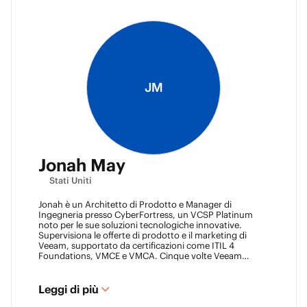
JM
Jonah May
Stati Uniti
Jonah è un Architetto di Prodotto e Manager di
Ingegneria presso CyberFortress, un VCSP Platinum
noto per le sue soluzioni tecnologiche innovative.
Supervisiona le offerte di prodotto e il marketing di
Veeam, supportato da certificazioni come ITIL 4
Foundations, VMCE e VMCA. Cinque volte Veeam
Vanguard e Architetto Certificato, Jonah è riconosciuto
come un leader visionario. È stato un Ace Object First
inaugurale e ora serve il suo secondo anno, guidando
Leggi di più
anche il Gruppo Aces. Dirige i Gruppi Utenti Veeam di