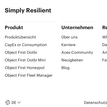
Simply Resilient
Produkt
Unternehmen
R
Produktübersicht
Über uns
Wh
CapEx or Consumption
Karriere
Da
Object First Ootbi
Aces-Community
An
Object First Ootbi Mini
Neuigkeiten
Fa
Object First Honeypot
Blog
Object First Fleet Manager
DE
Datenschutzr