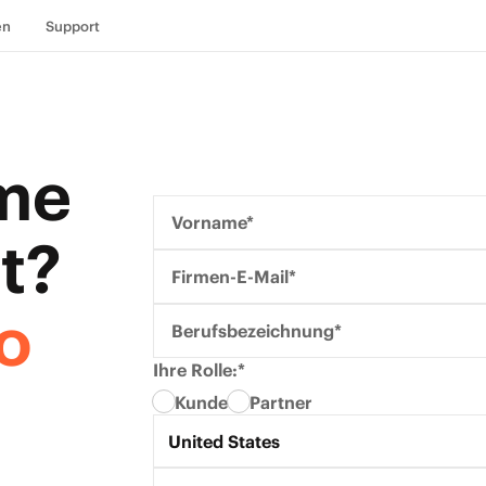
en
Support
me
Vorname*
t?
Firmen-E-Mail*
o
Berufsbezeichnung*
Ihre Rolle:*
Kunde
Partner
Land*
United States