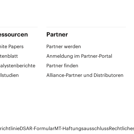
essourcen
Partner
ite Papers
Partner werden
tenblatt
Anmeldung im Partner-Portal
alystenberichte
Partner finden
llstudien
Alliance-Partner und Distributoren
ichtlinie
DSAR-Formular
MT-Haftungsausschluss
Rechtliche